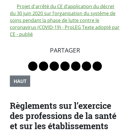
Projet d'arrêté du CE d’application du décret
du 30 juin 2020 sur l’organisation du système de
soins pendant la phase de lutte contre le
coronavirus (COVID-19) - ProLEG Texte adopté par
CE - publié
PARTAGER
Lien vers le profil Mastodon
Lien vers le profil Bluesky
Lien vers le profil Instagram
Lien vers le profil Linkedin
Lien vers le profil Faceb
Lien vers le profil Tw
Partager par 
HAUT
Règlements sur l’exercice
des professions de la santé
et sur les établissements