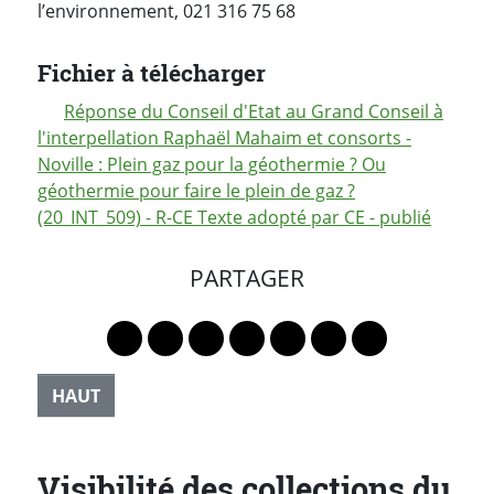
l’environnement, 021 316 75 68
Fichier à télécharger
Réponse du Conseil d'Etat au Grand Conseil à
l'interpellation Raphaël Mahaim et consorts -
Noville : Plein gaz pour la géothermie ? Ou
géothermie pour faire le plein de gaz ?
(20_INT_509) - R-CE Texte adopté par CE - publié
PARTAGER
Lien vers le profil Mastodon
Lien vers le profil Bluesky
Lien vers le profil Instagram
Lien vers le profil Linkedin
Lien vers le profil Faceb
Lien vers le profil Tw
Partager par 
HAUT
Visibilité des collections du