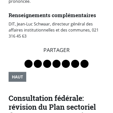
prononcée.
Renseignements complémentaires
DIT, Jean-Luc Schwaar, directeur général des
affaires institutionnelles et des communes, 021
316 45 63
PARTAGER
Lien vers le profil Mastodon
Lien vers le profil Bluesky
Lien vers le profil Instagram
Lien vers le profil Linkedin
Lien vers le profil Faceb
Lien vers le profil Tw
Partager par 
HAUT
Consultation fédérale:
révision du Plan sectoriel