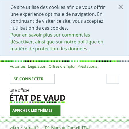
DÉBUT DU CONTENU DE LA PAGE
ACCÈS AU CHAMP DE RECHERCHE
PAGE D'ACCUEIL
FORMULAIRE DE CONTACT
Ce site utilise des cookies afin de vous offrir
une expérience optimale de navigation. En
continuant de visiter ce site, vous acceptez
l'utilisation de ces cookies.
Pour en savoir plus sur comment les
désactiver, ainsi que sur notre politique en
matière de protection des données.
Autorités
Législation
Offres d'emploi
Prestations
Sous-navigation
Votre identité
Secti
SE CONNECTER
AFFICHER LES THÈMES
Fil d'Ariane
vd.ch
Actualités
Décisions du Conseil d'État