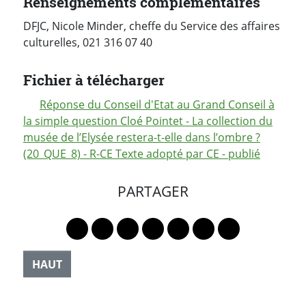
Renseignements complémentaires
DFJC, Nicole Minder, cheffe du Service des affaires
culturelles, 021 316 07 40
Fichier à télécharger
Réponse du Conseil d'Etat au Grand Conseil à
la simple question Cloé Pointet - La collection du
musée de l’Elysée restera-t-elle dans l’ombre ?
(20_QUE_8) - R-CE Texte adopté par CE - publié
PARTAGER
Lien vers le profil Mastodon
Lien vers le profil Bluesky
Lien vers le profil Instagram
Lien vers le profil Linkedin
Lien vers le profil Faceb
Lien vers le profil Tw
Partager par 
HAUT