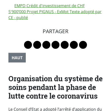
EMPD Crédit d'investissement de CHF
5'900’000 Projet PIGNUS - ExMot Texte adopté par
CE - publié
PARTAGER
Lien vers le profil Mastodon
Lien vers le profil Bluesky
Lien vers le profil Instagram
Lien vers le profil Linkedin
Lien vers le profil Faceb
Lien vers le profil Tw
Partager par 
HAUT
Organisation du système de
soins pendant la phase de
lutte contre le coronavirus
Le Conseil d’Etat a adopté l’arrêté d’application du