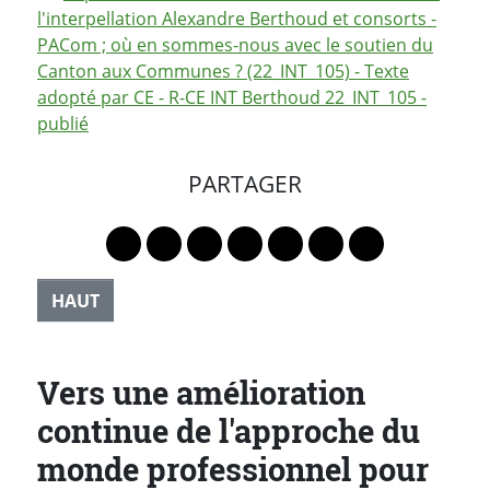
l'interpellation Alexandre Berthoud et consorts -
PACom ; où en sommes-nous avec le soutien du
Canton aux Communes ? (22_INT_105) - Texte
adopté par CE - R-CE INT Berthoud 22_INT_105 -
publié
PARTAGER
Lien vers le profil Mastodon
Lien vers le profil Bluesky
Lien vers le profil Instagram
Lien vers le profil Linkedin
Lien vers le profil Faceb
Lien vers le profil Tw
Partager par 
HAUT
Vers une amélioration
continue de l'approche du
monde professionnel pour