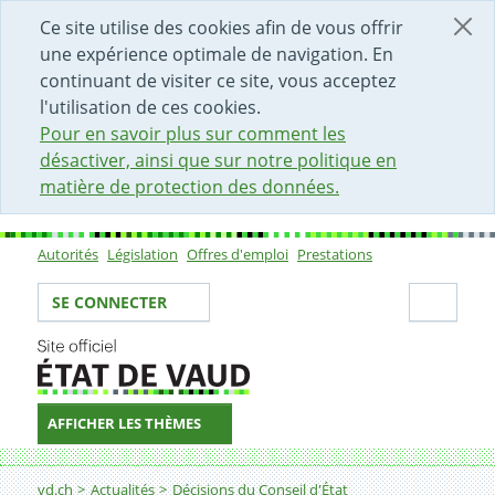
DÉBUT DU CONTENU DE LA PAGE
ACCÈS AU CHAMP DE RECHERCHE
PAGE D'ACCUEIL
FORMULAIRE DE CONTACT
Ce site utilise des cookies afin de vous offrir
une expérience optimale de navigation. En
continuant de visiter ce site, vous acceptez
l'utilisation de ces cookies.
Pour en savoir plus sur comment les
désactiver, ainsi que sur notre politique en
matière de protection des données.
Autorités
Législation
Offres d'emploi
Prestations
Sous-navigation
Votre identité
Secti
SE CONNECTER
AFFICHER LES THÈMES
Fil d'Ariane
vd.ch
Actualités
Décisions du Conseil d'État