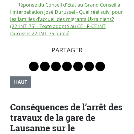
Réponse du Conseil d'Etat au Grand Conseil à
l'interpellation José Durussel - Quel réel suivi pour
les familles d’accueil des migrants Ukrainiens?
(22_INT_75) - Texte adopté au CE - R-CE INT
Durussel 22_INT_75 publié
PARTAGER
Lien vers le profil Mastodon
Lien vers le profil Bluesky
Lien vers le profil Instagram
Lien vers le profil Linkedin
Lien vers le profil Faceb
Lien vers le profil Tw
Partager par 
HAUT
Conséquences de l’arrêt des
travaux de la gare de
Lausanne sur le