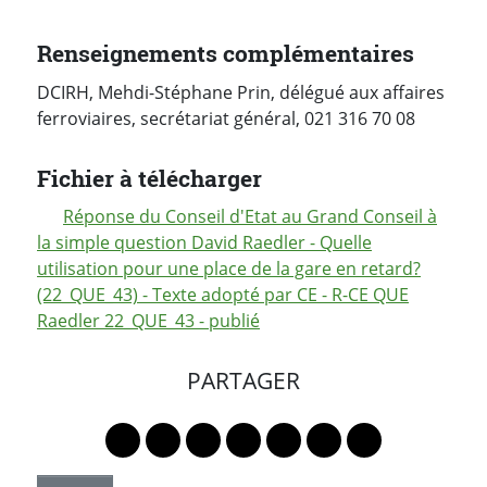
Renseignements complémentaires
DCIRH, Mehdi-Stéphane Prin, délégué aux affaires
ferroviaires, secrétariat général, 021 316 70 08
Fichier à télécharger
Réponse du Conseil d'Etat au Grand Conseil à
la simple question David Raedler - Quelle
utilisation pour une place de la gare en retard?
(22_QUE_43) - Texte adopté par CE - R-CE QUE
Raedler 22_QUE_43 - publié
PARTAGER
Lien vers le profil Mastodon
Lien vers le profil Bluesky
Lien vers le profil Instagram
Lien vers le profil Linkedin
Lien vers le profil Faceb
Lien vers le profil Tw
Partager par 