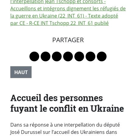
l'interpellation Jean Tschopp et consorts -
Accueillons et intégrons dignement les réfugiés de
la guerre en Ukraine (22_INT_61) - Texte adopté
par CE - R-CE INT Tschopp 22_INT_61 publié
PARTAGER
Lien vers le profil Mastodon
Lien vers le profil Bluesky
Lien vers le profil Instagram
Lien vers le profil Linkedin
Lien vers le profil Faceb
Lien vers le profil Tw
Partager par 
HAUT
Accueil des personnes
fuyant le conflit en Ukraine
Dans sa réponse à une interpellation du député
José Durussel sur l’accueil des Ukrainiens dans