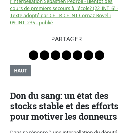
l'interpellation Sébastien Pedroli - Bientôt des
cours de premiers secours à l'école? (22_INT_6) -
Texte adopté par CE - R-CE INT Cornaz-Rovelli
09_INT_236 - publié
PARTAGER
Lien vers le profil Mastodon
Lien vers le profil Bluesky
Lien vers le profil Instagram
Lien vers le profil Linkedin
Lien vers le profil Faceb
Lien vers le profil Tw
Partager par 
HAUT
Don du sang: un état des
stocks stable et des efforts
pour motiver les donneurs
Dans sa réponse à une interpellation du député