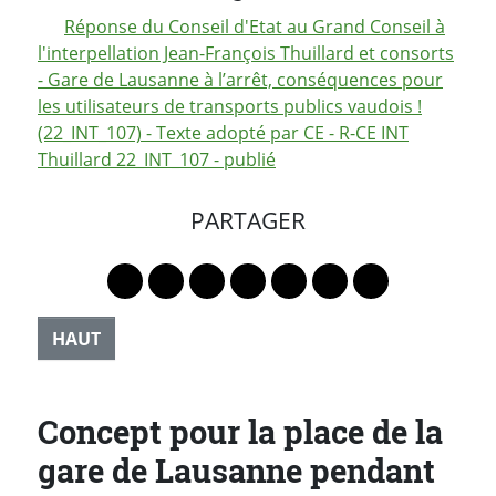
Réponse du Conseil d'Etat au Grand Conseil à
l'interpellation Jean-François Thuillard et consorts
- Gare de Lausanne à l’arrêt, conséquences pour
les utilisateurs de transports publics vaudois !
(22_INT_107) - Texte adopté par CE - R-CE INT
Thuillard 22_INT_107 - publié
PARTAGER
Lien vers le profil Mastodon
Lien vers le profil Bluesky
Lien vers le profil Instagram
Lien vers le profil Linkedin
Lien vers le profil Faceb
Lien vers le profil Tw
Partager par 
HAUT
Concept pour la place de la
gare de Lausanne pendant