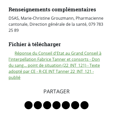
Renseignements complémentaires
DSAS, Marie-Christine Grouzmann, Pharmacienne
cantonale, Direction générale de la santé, 079 783
25 89
Fichier à télécharger
Réponse du Conseil d'Etat au Grand Conseil à
l'interpellation Fabrice Tanner et consorts - Don
du sang... point de situation (22_INT_121) - Texte
adopté par CE - R-CE INT Tanner 22_INT_121 -
publié
PARTAGER
Lien vers le profil Mastodon
Lien vers le profil Bluesky
Lien vers le profil Instagram
Lien vers le profil Linkedin
Lien vers le profil Faceb
Lien vers le profil Tw
Partager par 