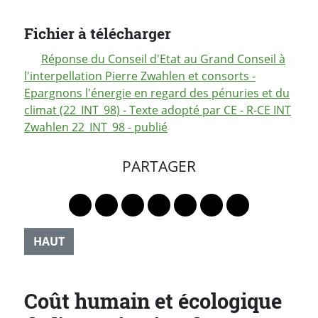
Fichier à télécharger
Réponse du Conseil d'Etat au Grand Conseil à
l'interpellation Pierre Zwahlen et consorts -
Epargnons l'énergie en regard des pénuries et du
climat (22_INT_98) - Texte adopté par CE - R-CE INT
Zwahlen 22_INT_98 - publié
PARTAGER
Lien vers le profil Mastodon
Lien vers le profil Bluesky
Lien vers le profil Instagram
Lien vers le profil Linkedin
Lien vers le profil Faceb
Lien vers le profil Tw
Partager par 
HAUT
Coût humain et écologique