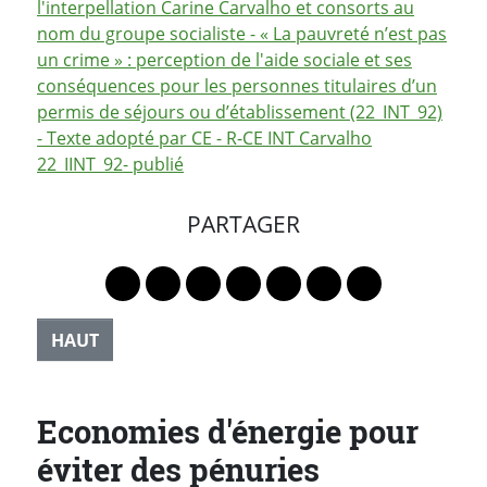
l'interpellation Carine Carvalho et consorts au
nom du groupe socialiste - « La pauvreté n’est pas
un crime » : perception de l'aide sociale et ses
conséquences pour les personnes titulaires d’un
permis de séjours ou d’établissement (22_INT_92)
- Texte adopté par CE - R-CE INT Carvalho
22_IINT_92- publié
PARTAGER
Lien vers le profil Mastodon
Lien vers le profil Bluesky
Lien vers le profil Instagram
Lien vers le profil Linkedin
Lien vers le profil Faceb
Lien vers le profil Tw
Partager par 
HAUT
Economies d'énergie pour
éviter des pénuries