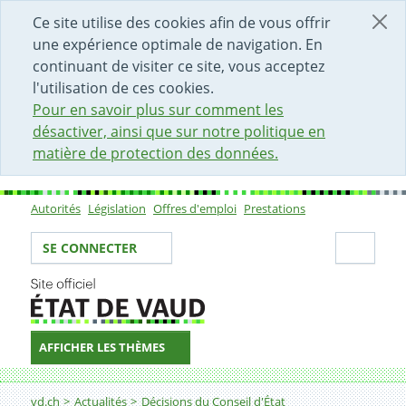
DÉBUT DU CONTENU DE LA PAGE
ACCÈS AU CHAMP DE RECHERCHE
PAGE D'ACCUEIL
FORMULAIRE DE CONTACT
Ce site utilise des cookies afin de vous offrir
une expérience optimale de navigation. En
continuant de visiter ce site, vous acceptez
l'utilisation de ces cookies.
Pour en savoir plus sur comment les
désactiver, ainsi que sur notre politique en
matière de protection des données.
Autorités
Législation
Offres d'emploi
Prestations
Sous-navigation
Votre identité
Secti
SE CONNECTER
AFFICHER LES THÈMES
Fil d'Ariane
vd.ch
Actualités
Décisions du Conseil d'État