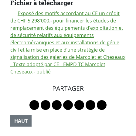
Fichier à télécharger
Exposé des motifs accordant au CE un crédit
de CHF 5'298'000.- pour financer les études de
remplacement des équipements d’exploitation et
de sécurité relatifs aux équipements
électromécaniques et aux installations de génie
civil et la mise en place d’une stratégie de
signalisation des galeries de Marcolet et Cheseaux
- Texte adopté par CE - EMPD TC Marcolet
Cheseaux - publié
PARTAGER
Lien vers le profil Mastodon
Lien vers le profil Bluesky
Lien vers le profil Instagram
Lien vers le profil Linkedin
Lien vers le profil Faceb
Lien vers le profil Tw
Partager par 
HAUT