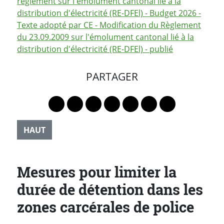
règlement sur l'émolument cantonal lié à la
distribution d'électricité (RE-DFEl) - Budget 2026 -
Texte adopté par CE - Modification du Règlement
du 23.09.2009 sur l'émolument cantonal lié à la
distribution d'électricité (RE-DFEl) - publié
PARTAGER
Lien vers le profil Mastodon
Lien vers le profil Bluesky
Lien vers le profil Instagram
Lien vers le profil Linkedin
Lien vers le profil Faceb
Lien vers le profil Tw
Partager par 
HAUT
Mesures pour limiter la
durée de détention dans les
zones carcérales de police