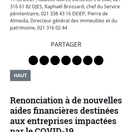
316 61 82 DJES, Raphaël Brossard, chef du Service
pénitentiaire, 021 338 43 16 DEIEP, Pierre de
Almeida, Directeur général des immeubles et du
patrimoine, 021 316 02 44
PARTAGER
Lien vers le profil Mastodon
Lien vers le profil Bluesky
Lien vers le profil Instagram
Lien vers le profil Linkedin
Lien vers le profil Faceb
Lien vers le profil Tw
Partager par 
HAUT
Renonciation à de nouvelles
aides financières destinées
aux entreprises impactées
par le COVID-19