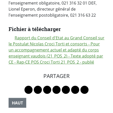
l'enseignement obligatoire, 021 316 32 01 DEF,
Lionel Eperon, directeur général de
l'enseignement postobligatoire, 021 316 63 22
Fichier à télécharger
Rapport du Conseil d'Etat au Grand Conseil sur
le Postulat Nicolas Croci Torti et consorts - Pour
un accompagnement actuel et adapté du corps
enseignant vaudois (21_POS_2) - Texte adopté par
CE - Rap-CE POS Croci Torti 21_POS_2 - publié
PARTAGER
Lien vers le profil Mastodon
Lien vers le profil Bluesky
Lien vers le profil Instagram
Lien vers le profil Linkedin
Lien vers le profil Faceb
Lien vers le profil Tw
Partager par 
HAUT