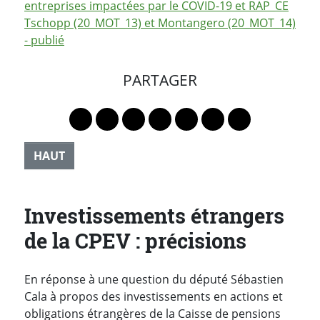
entreprises impactées par le COVID-19 et RAP_CE
Tschopp (20_MOT_13) et Montangero (20_MOT_14)
- publié
PARTAGER
Lien vers le profil Mastodon
Lien vers le profil Bluesky
Lien vers le profil Instagram
Lien vers le profil Linkedin
Lien vers le profil Faceb
Lien vers le profil Tw
Partager par 
HAUT
Investissements étrangers
de la CPEV : précisions
En réponse à une question du député Sébastien
Cala à propos des investissements en actions et
obligations étrangères de la Caisse de pensions