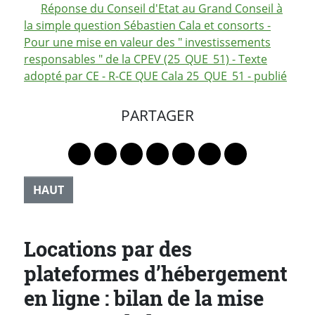
Réponse du Conseil d'Etat au Grand Conseil à
la simple question Sébastien Cala et consorts -
Pour une mise en valeur des " investissements
responsables " de la CPEV (25_QUE_51) - Texte
adopté par CE - R-CE QUE Cala 25_QUE_51 - publié
PARTAGER
Lien vers le profil Mastodon
Lien vers le profil Bluesky
Lien vers le profil Instagram
Lien vers le profil Linkedin
Lien vers le profil Faceb
Lien vers le profil Tw
Partager par 
HAUT
Locations par des
plateformes d’hébergement
en ligne : bilan de la mise