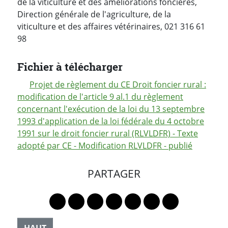
de la viticulture et des améliorations foncières,
Direction générale de l'agriculture, de la
viticulture et des affaires vétérinaires, 021 316 61
98
Fichier à télécharger
Projet de règlement du CE Droit foncier rural :
modification de l'article 9 al.1 du règlement
concernant l'exécution de la loi du 13 septembre
1993 d'application de la loi fédérale du 4 octobre
1991 sur le droit foncier rural (RLVLDFR) - Texte
adopté par CE - Modification RLVLDFR - publié
PARTAGER
Lien vers le profil Mastodon
Lien vers le profil Bluesky
Lien vers le profil Instagram
Lien vers le profil Linkedin
Lien vers le profil Faceb
Lien vers le profil Tw
Partager par 
HAUT