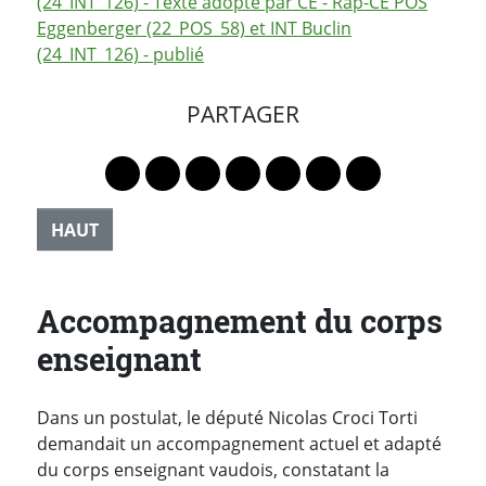
(24_INT_126) - Texte adopté par CE - Rap-CE POS
Eggenberger (22_POS_58) et INT Buclin
(24_INT_126) - publié
PARTAGER
Lien vers le profil Mastodon
Lien vers le profil Bluesky
Lien vers le profil Instagram
Lien vers le profil Linkedin
Lien vers le profil Faceb
Lien vers le profil Tw
Partager par 
HAUT
Accompagnement du corps
enseignant
Dans un postulat, le député Nicolas Croci Torti
demandait un accompagnement actuel et adapté
du corps enseignant vaudois, constatant la