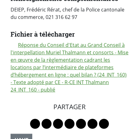
DEIEP, Frédéric Rérat, chef de la Police cantonale
du commerce, 021 316 62 97
Fichier à télécharger
Réponse du Conseil d'Etat au Grand Conseil à
l'interpellation Muriel Thalmann et consorts - Mise
en œuvre de la règlementation cadrant les
locations par l’intermédiaire de plateformes
d’hébergement en ligne : quel bilan ? (24_INT_160)
- Texte adopté par CE - R-CE INT Thalmann
24_INT_160 - publié
PARTAGER
Lien vers le profil Mastodon
Lien vers le profil Bluesky
Lien vers le profil Instagram
Lien vers le profil Linkedin
Lien vers le profil Faceb
Lien vers le profil Tw
Partager par 