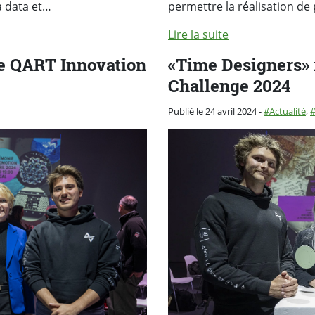
a data et…
permettre la réalisation de
Lire la suite
e QART Innovation
«Time Designers» 
Challenge 2024
Catégorie :
Publié le 24 avril 2024
-
Actualité
,