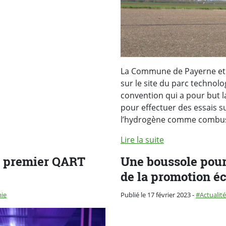
La Commune de Payerne et D
sur le site du parc technol
convention qui a pour but la
pour effectuer des essais s
l’hydrogène comme combusti
Lire la suite
e premier QART
Une boussole pour 
de la promotion é
Catégorie 
ie
Publié le 17 février 2023
-
Actualité