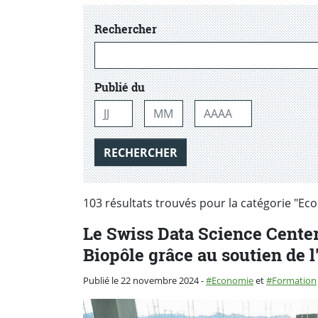
dans les actualtiés
Rechercher
Publié du
Jour
Mois
Année
RECHERCHER
103 résultats trouvés pour la catégorie "Ec
Le Swiss Data Science Center 
Biopôle grâce au soutien de l
Catégorie :
Publié le 22 novembre 2024
-
Economie
et
Formation