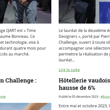
nge QART est « Time
Le lauréat de la deuxième é
illaume Bonneau. Ce
Designers », porté par Pie
et technologie, vise à
Challenge, ouvert à toute id
 durant quatre mois pour
accompagner une sélection 
accès au marché.
permettre la réalisation de
lauréat…
Lire la suite
n Challenge :
Hôtellerie vaudois
hausse de 6%
Catégo
omie
Publié le 05 décembre 2023
-
Econ
Entre mai et octobre 2023, 