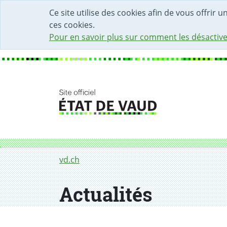
DÉBUT DU CONTENU DE LA PAGE
ACCÈS AU CHAMP DE RECHERCHE
PAGE D'ACCUEIL
FORMULAIRE DE CONTACT
Ce site utilise des cookies afin de vous offrir 
ces cookies.
Pour en savoir plus sur comment les désactive
Fil d'Ariane
Actualités
vd.ch
Actualités