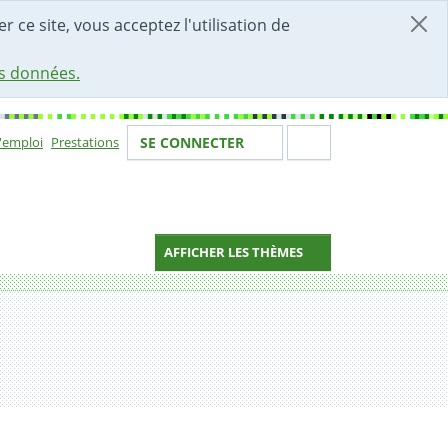
r ce site, vous acceptez l'utilisation de
es données.
Votre identité
Section de 
d'emploi
Prestations
SE CONNECTER
ion
AFFICHER LES THÈMES