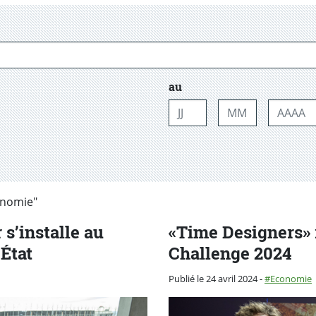
au
Jour
Mois
Année
onomie"
s’installe au
«Time Designers» 
'État
Challenge 2024
Catégorie :
Publié le 24 avril 2024
-
Economie