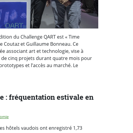
dition du Challenge QART est « Time
rre Coutaz et Guillaume Bonneau. Ce
ée associant art et technologie, vise à
de cinq projets durant quatre mois pour
 prototypes et l’accès au marché. Le
e : fréquentation estivale en
rie :
omie
les hôtels vaudois ont enregistré 1,73