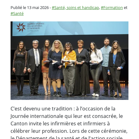
Catégorie :
Publié le 13 mai 2026
-
Santé, soins et handicap
,
Formation
et
Santé
C’est devenu une tradition : à l’occasion de la
Journée internationale qui leur est consacrée, le
Canton invite les infirmières et infirmiers à
célébrer leur profession. Lors de cette cérémonie,
le Département de la santé et de l’action sociale,