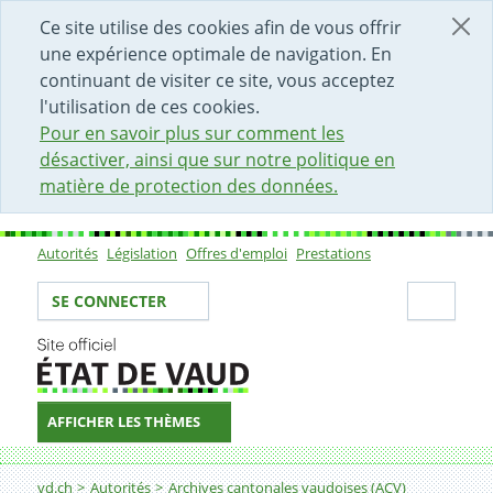
DÉBUT DU CONTENU DE LA PAGE
ACCÈS AU CHAMP DE RECHERCHE
PAGE D'ACCUEIL
FORMULAIRE DE CONTACT
Ce site utilise des cookies afin de vous offrir
une expérience optimale de navigation. En
continuant de visiter ce site, vous acceptez
l'utilisation de ces cookies.
Pour en savoir plus sur comment les
désactiver, ainsi que sur notre politique en
matière de protection des données.
Autorités
Législation
Offres d'emploi
Prestations
Sous-navigation
Votre identité
Secti
SE CONNECTER
AFFICHER LES THÈMES
Fil d'Ariane
vd.ch
Autorités
Archives cantonales vaudoises (ACV)