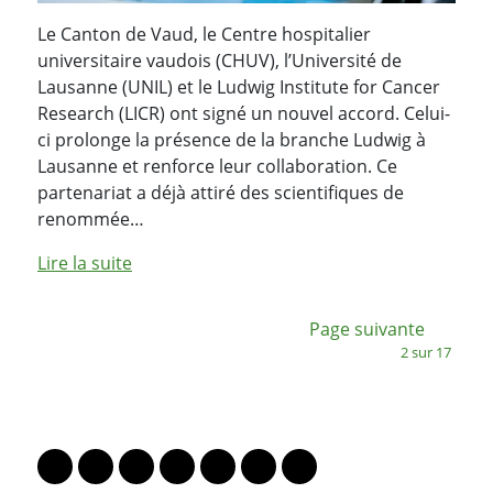
Le Canton de Vaud, le Centre hospitalier
universitaire vaudois (CHUV), l’Université de
Lausanne (UNIL) et le Ludwig Institute for Cancer
Research (LICR) ont signé un nouvel accord. Celui-
ci prolonge la présence de la branche Ludwig à
Lausanne et renforce leur collaboration. Ce
partenariat a déjà attiré des scientifiques de
renommée…
Lire la suite
:
Page suivante
2 sur 17
PARTAGER LA PAGE
Lien vers le profil Mastodon
Lien vers le profil Bluesky
Lien vers le profil Instagram
Lien vers le profil Linkedin
Lien vers le profil Facebook
Lien vers le profil Twitter
Partager par WhatsAp