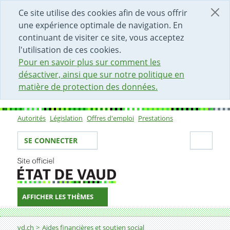
DÉBUT DU CONTENU DE LA PAGE
ACCÈS AU CHAMP DE RECHERCHE
PAGE D'ACCUEIL
FORMULAIRE DE CONTACT
Ce site utilise des cookies afin de vous offrir
une expérience optimale de navigation. En
continuant de visiter ce site, vous acceptez
l'utilisation de ces cookies.
Pour en savoir plus sur comment les
désactiver, ainsi que sur notre politique en
matière de protection des données.
Autorités
Législation
Offres d'emploi
Prestations
Sous-navigation
Votre identité
Secti
SE CONNECTER
AFFICHER LES THÈMES
Fil d'Ariane
Aide financière aux personnes en établissements psych
vd.ch
Aides financières et soutien social