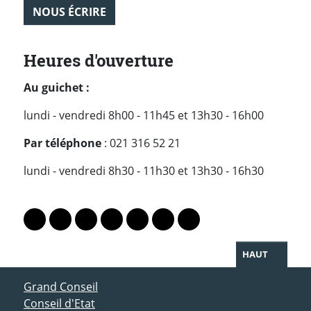
NOUS ÉCRIRE
Heures d'ouverture
Au guichet :
lundi - vendredi 8h00 - 11h45 et 13h30 - 16h00
Par téléphone
: 021 316 52 21
lundi - vendredi 8h30 - 11h30 et 13h30 - 16h30
PARTAGER LA PAGE
Lien vers le profil Mastodon
Lien vers le profil Bluesky
Lien vers le profil Instagram
Lien vers le profil Linkedin
Lien vers le profil Facebook
Lien vers le profil Twitter
Partager par WhatsAp
HAUT
ACCÈS DIRECT
Grand Conseil
Conseil d'Etat