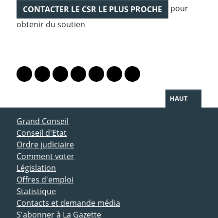
pour
CONTACTER LE CSR LE PLUS PROCHE
obtenir du soutien
PARTAGER LA PAGE
Lien vers le profil Mastodon
Lien vers le profil Bluesky
Lien vers le profil Instagram
Lien vers le profil Linkedin
Lien vers le profil Facebook
Lien vers le profil Twitter
Partager par WhatsAp
HAUT
ACCÈS DIRECT
Grand Conseil
Conseil d'Etat
Ordre judiciaire
Comment voter
Législation
Offres d'emploi
Statistique
Contacts et demande média
S'abonner à La Gazette