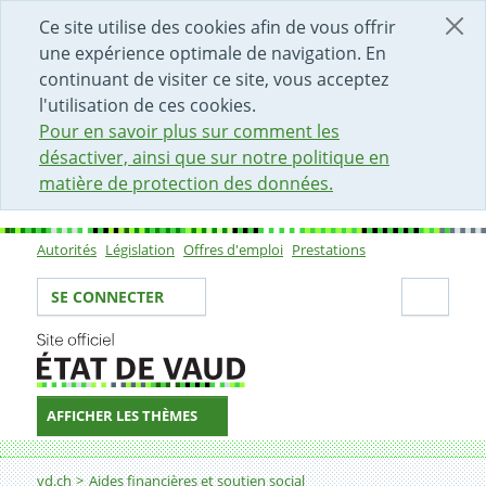
DÉBUT DU CONTENU DE LA PAGE
ACCÈS AU CHAMP DE RECHERCHE
PAGE D'ACCUEIL
FORMULAIRE DE CONTACT
Ce site utilise des cookies afin de vous offrir
une expérience optimale de navigation. En
continuant de visiter ce site, vous acceptez
l'utilisation de ces cookies.
Pour en savoir plus sur comment les
désactiver, ainsi que sur notre politique en
matière de protection des données.
Autorités
Législation
Offres d'emploi
Prestations
Sous-navigation
Votre identité
Secti
SE CONNECTER
AFFICHER LES THÈMES
Fil d'Ariane
Bénéficiaires du revenu d'insertion: faire une formatio
vd.ch
Aides financières et soutien social