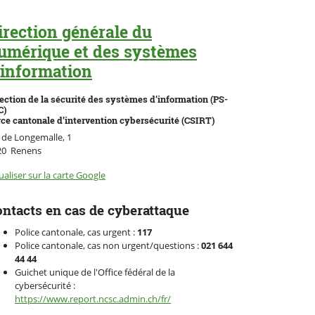
irection générale du
umérique et des systèmes
'information
ection de la sécurité des systèmes d’information (PS-
C)
ce cantonale d’intervention cybersécurité (CSIRT)
 de Longemalle, 1
Suisse
20
Renens
ualiser sur la carte Google
ntacts en cas de cyberattaque
Police cantonale, cas urgent :
117
Police cantonale, cas non urgent/questions :
021 644
44 44
Guichet unique de l'Office fédéral de la
cybersécurité :
https://www.report.ncsc.admin.ch/fr/