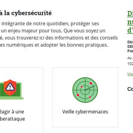
à la cybersécurité
D
n
 intégrante de notre quotidien, protéger ses
d
nu un enjeu majeur pour tous. Que vous soyez un
té, vous trouverez ici des informations et des conseils
Dir
s numériques et adopter les bonnes pratiques.
SE
For
Av.
10
Vis
Co
éagir à une
Veille cybermenaces
yberattaque