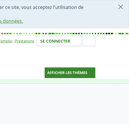
r ce site, vous acceptez l'utilisation de
es données.
Votre identité
Section de 
d'emploi
Prestations
SE CONNECTER
ion
AFFICHER LES THÈMES