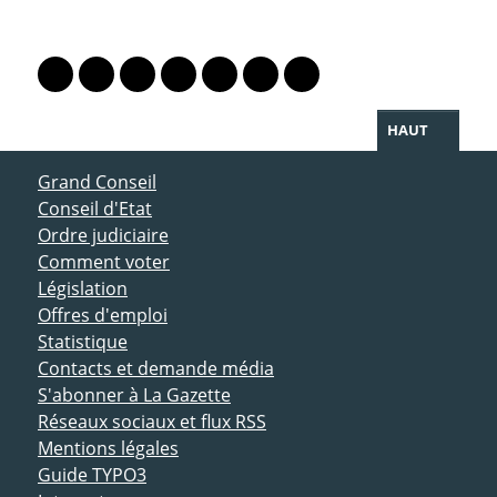
PARTAGER LA PAGE
Lien vers le profil Mastodon
Lien vers le profil Bluesky
Lien vers le profil Instagram
Lien vers le profil Linkedin
Lien vers le profil Facebook
Lien vers le profil Twitter
Partager par WhatsAp
HAUT
ACCÈS DIRECT
Grand Conseil
Conseil d'Etat
Ordre judiciaire
Comment voter
Législation
Offres d'emploi
Statistique
Contacts et demande média
S'abonner à La Gazette
Réseaux sociaux et flux RSS
Mentions légales
Guide TYPO3