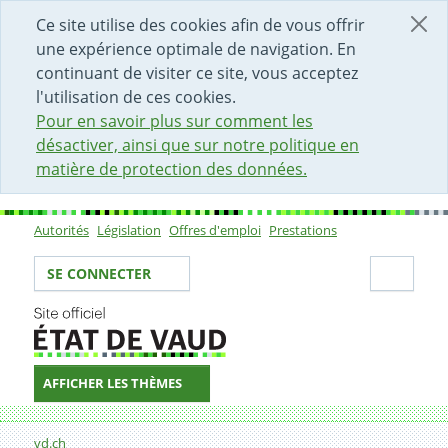
DÉBUT DU CONTENU DE LA PAGE
ACCÈS AU CHAMP DE RECHERCHE
PAGE D'ACCUEIL
FORMULAIRE DE CONTACT
Ce site utilise des cookies afin de vous offrir
une expérience optimale de navigation. En
continuant de visiter ce site, vous acceptez
l'utilisation de ces cookies.
Pour en savoir plus sur comment les
désactiver, ainsi que sur notre politique en
matière de protection des données.
Autorités
Législation
Offres d'emploi
Prestations
Sous-navigation
Votre identité
Secti
SE CONNECTER
AFFICHER LES THÈMES
Fil d'Ariane
Cinquième partie: les chiffres de la rentrée scolaire 20
vd.ch