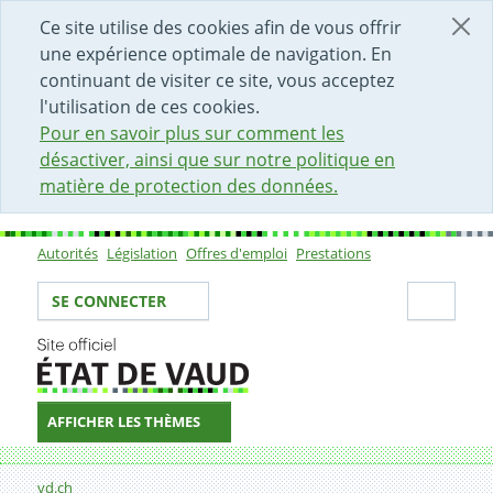
DÉBUT DU CONTENU DE LA PAGE
ACCÈS AU CHAMP DE RECHERCHE
PAGE D'ACCUEIL
FORMULAIRE DE CONTACT
Ce site utilise des cookies afin de vous offrir
une expérience optimale de navigation. En
continuant de visiter ce site, vous acceptez
l'utilisation de ces cookies.
Pour en savoir plus sur comment les
désactiver, ainsi que sur notre politique en
matière de protection des données.
Autorités
Législation
Offres d'emploi
Prestations
Sous-navigation
Votre identité
Secti
SE CONNECTER
AFFICHER LES THÈMES
Fil d'Ariane
vd.ch