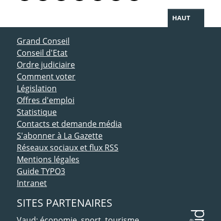
HAUT
ACCÈS DIRECT
Grand Conseil
Conseil d'Etat
Ordre judiciaire
Comment voter
Législation
Offres d'emploi
Statistique
Contacts et demande média
S'abonner à La Gazette
Réseaux sociaux et flux RSS
Mentions légales
Guide TYPO3
Intranet
SITES PARTENAIRES
Vaud: économie, sport, tourisme