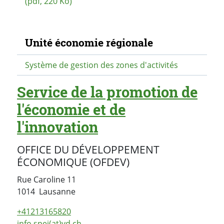
(pdf, 220 Ko)
Navigation secondaire
Unité économie régionale
Système de gestion des zones d'activités
Service de la promotion de
l'économie et de
l'innovation
OFFICE DU DÉVELOPPEMENT
ÉCONOMIQUE (OFDEV)
Rue Caroline 11
Suisse
1014
Lausanne
+41213165820
info.spei(at)vd.ch