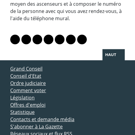
moyen des ascenseurs et à composer le numéro
de la personne avec qui vous avez rendez-vous, à
l'aide du téléphone mural.
PARTAGER LA PAGE
Lien vers le profil Mastodon
Lien vers le profil Bluesky
Lien vers le profil Instagram
Lien vers le profil Linkedin
Lien vers le profil Facebook
Lien vers le profil Twitter
Partager par WhatsAp
HAUT
ACCÈS DIRECT
Grand Conseil
Conseil d'Etat
Ordre judiciaire
Comment voter
Législation
Offres d'emploi
Statistique
Contacts et demande média
S'abonner à La Gazette
Réseaux sociaux et flux RSS