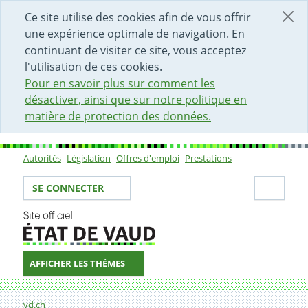
DÉBUT DU CONTENU DE LA PAGE
ACCÈS AU CHAMP DE RECHERCHE
PAGE D'ACCUEIL
FORMULAIRE DE CONTACT
Ce site utilise des cookies afin de vous offrir
une expérience optimale de navigation. En
continuant de visiter ce site, vous acceptez
l'utilisation de ces cookies.
Pour en savoir plus sur comment les
désactiver, ainsi que sur notre politique en
matière de protection des données.
Autorités
Législation
Offres d'emploi
Prestations
Sous-navigation
Votre identité
Secti
SE CONNECTER
AFFICHER LES THÈMES
Fil d'Ariane
Service de la promotion de l'économie et de l'innovatio
vd.ch