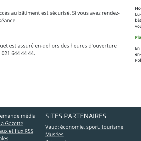
Ho
cès au bâtiment est sécurisé. Si vous avez rendez-
Lu-
séance.
bât
vou
Pl
quet est assuré en-dehors des heures d'ouverture
En 
u 021 644 44 44.
en-
Pol
ebook
 Twitter
SITES PARTENAIRES
 demande média
La Gazette
Vaud: économie, sport, tourisme
ux et flux RSS
Musées
ales