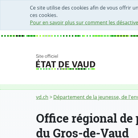
DÉBUT DU CONTENU DE LA PAGE
ACCÈS AU CHAMP DE RECHERCHE
PAGE D'ACCUEIL
FORMULAIRE DE CONTACT
Ce site utilise des cookies afin de vous offrir 
ces cookies.
Pour en savoir plus sur comment les désactive
Fil d'Ariane
ORPM Couronne et GdV
vd.ch
Département de la jeunesse, de l'env
Office régional de
du Gros-de-Vaud