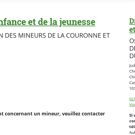
nfance et de la jeunesse
D
e
N DES MINEURS DE LA COURONNE ET
O
D
D
Jud
Che
Ch
Ca
10
021
Vis
t concernant un mineur, veuillez contacter
Si
co
té
Au