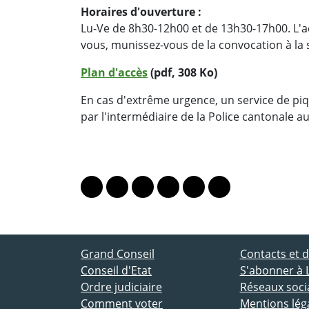
Horaires d'ouverture :
Lu-Ve de 8h30-12h00 et de 13h30-17h00. L'ac
vous, munissez-vous de la convocation à la 
Plan d'accès
(pdf, 308 Ko)
En cas d'extrême urgence, un service de pi
par l'intermédiaire de la Police cantonale a
PARTAGER LA PAGE
Lien vers le profil Mastodon
Lien vers le profil Bluesky
Lien vers le profil Instagram
Lien vers le profil Linkedin
Lien vers le profil Fac
Lien vers le profil
ACCÈS DIRECT
Grand Conseil
Contacts et
Conseil d'Etat
S'abonner à 
Ordre judiciaire
Réseaux socia
Comment voter
Mentions lég