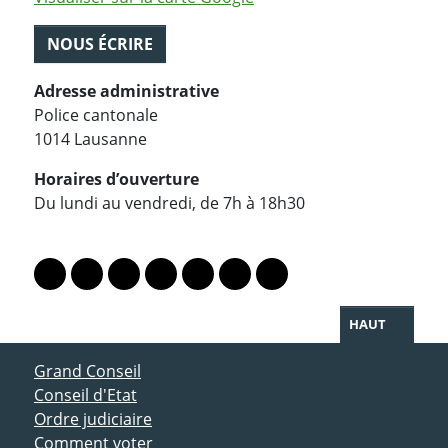
NOUS ÉCRIRE
Adresse administrative
Police cantonale
1014 Lausanne
Horaires d’ouverture
Du lundi au vendredi, de 7h à 18h30
PARTAGER LA PAGE
Lien vers le profil Mastodon
Lien vers le profil Bluesky
Lien vers le profil Instagram
Lien vers le profil Linkedin
Lien vers le profil Facebook
Lien vers le profil Twitter
Partager par WhatsAp
HAUT
ACCÈS DIRECT
Grand Conseil
Conseil d'Etat
Ordre judiciaire
Comment voter