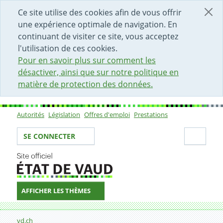
DÉBUT DU CONTENU DE LA PAGE
ACCÈS AU CHAMP DE RECHERCHE
PAGE D'ACCUEIL
FORMULAIRE DE CONTACT
Ce site utilise des cookies afin de vous offrir
une expérience optimale de navigation. En
continuant de visiter ce site, vous acceptez
l'utilisation de ces cookies.
Pour en savoir plus sur comment les
désactiver, ainsi que sur notre politique en
matière de protection des données.
Autorités
Législation
Offres d'emploi
Prestations
Sous-navigation
Votre identité
Secti
SE CONNECTER
AFFICHER LES THÈMES
Fil d'Ariane
22.08.2007
vd.ch