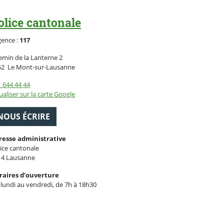
olice cantonale
gence :
117
min de la Lanterne 2
Suisse
52
Le Mont-sur-Lausanne
 644 44 44
ualiser sur la carte Google
NOUS ÉCRIRE
resse administrative
ice cantonale
14 Lausanne
raires d’ouverture
lundi au vendredi, de 7h à 18h30