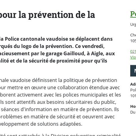
our la prévention de la
P
Ur
Che
e la Police cantonale vaudoise se déplacent dans
10
qués du logo de la prévention. Ce vendredi,
021
cieusement par le garage Gailloud, à Aigle, aux
Vis
lité et de la sécurité de proximité pour qu'ils
nale vaudoise définissent la politique de prévention
Ad
pour mettre en œuvre une collaboration étendue avec
Pol
laborent activement avec les polices municipales et les
10
ls sont attentifs aux besoins sécuritaires du public,
Ho
séances d'information en matière de prévention. Ils
Du 
s problèmes en matière de sécurité et oeuvrent avec
éveloppement de solutions adaptées.
ité sont rattachés à la Division prévention criminalité