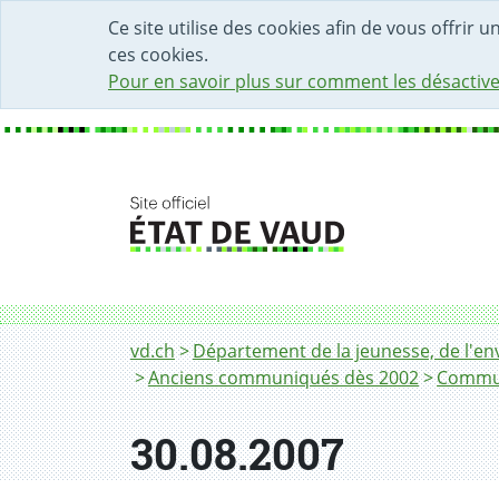
DÉBUT DU CONTENU DE LA PAGE
ACCÈS AU CHAMP DE RECHERCHE
PAGE D'ACCUEIL
FORMULAIRE DE CONTACT
Ce site utilise des cookies afin de vous offrir 
ces cookies.
Pour en savoir plus sur comment les désactive
Fil d'Ariane
30.08.2007
vd.ch
Département de la jeunesse, de l'env
Anciens communiqués dès 2002
Commun
30.08.2007