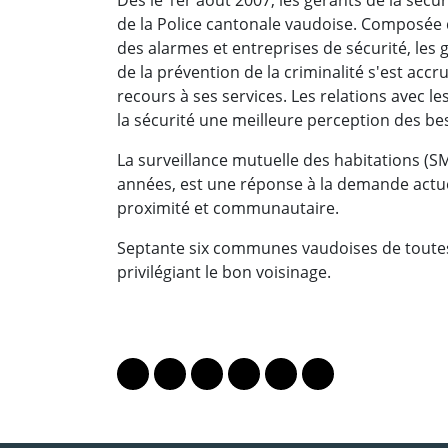
de la Police cantonale vaudoise. Composée 
des alarmes et entreprises de sécurité, les g
de la prévention de la criminalité s'est ac
recours à ses services. Les relations avec
la sécurité une meilleure perception des be
La surveillance mutuelle des habitations (
années, est une réponse à la demande actue
proximité et communautaire.
Septante six communes vaudoises de toutes
privilégiant le bon voisinage.
PARTAGER LA PAGE
Lien vers le profil Mastodon
Lien vers le profil Bluesky
Lien vers le profil Instagram
Lien vers le profil Linkedin
Lien vers le profil Fac
Lien vers le profil