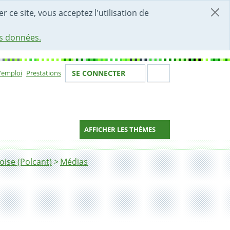
r ce site, vous acceptez l'utilisation de
es données.
Votre identité
Section de 
d'emploi
Prestations
SE CONNECTER
ion
AFFICHER LES THÈMES
oise (Polcant)
Médias