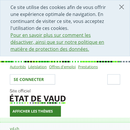
DÉBUT DU CONTENU DE LA PAGE
ACCÈS AU CHAMP DE RECHERCHE
PAGE D'ACCUEIL
FORMULAIRE DE CONTACT
Ce site utilise des cookies afin de vous offrir
une expérience optimale de navigation. En
continuant de visiter ce site, vous acceptez
l'utilisation de ces cookies.
Pour en savoir plus sur comment les
désactiver, ainsi que sur notre politique en
matière de protection des données.
Autorités
Législation
Offres d'emploi
Prestations
Sous-navigation
Votre identité
Secti
SE CONNECTER
AFFICHER LES THÈMES
Fil d'Ariane
11.12.2007
vd.ch