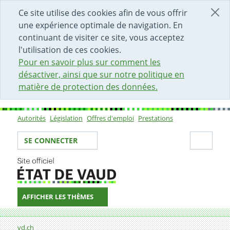
DÉBUT DU CONTENU DE LA PAGE
ACCÈS AU CHAMP DE RECHERCHE
PAGE D'ACCUEIL
FORMULAIRE DE CONTACT
Ce site utilise des cookies afin de vous offrir
une expérience optimale de navigation. En
continuant de visiter ce site, vous acceptez
l'utilisation de ces cookies.
Pour en savoir plus sur comment les
désactiver, ainsi que sur notre politique en
matière de protection des données.
Autorités
Législation
Offres d'emploi
Prestations
Sous-navigation
Votre identité
Secti
SE CONNECTER
AFFICHER LES THÈMES
Fil d'Ariane
25.12.2007
vd.ch