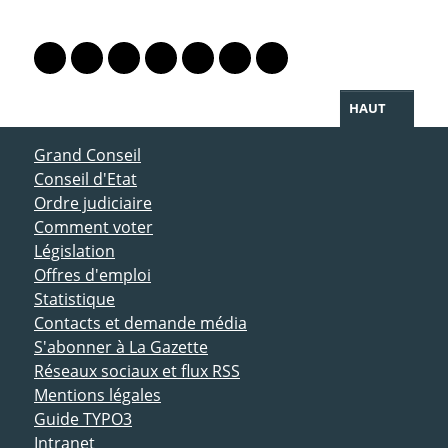
PARTAGER LA PAGE
Lien vers le profil Mastodon
Lien vers le profil Bluesky
Lien vers le profil Instagram
Lien vers le profil Linkedin
Lien vers le profil Facebook
Lien vers le profil Twitter
Partager par WhatsAp
HAUT
ACCÈS DIRECT
Grand Conseil
Conseil d'Etat
Ordre judiciaire
Comment voter
Législation
Offres d'emploi
Statistique
Contacts et demande média
S'abonner à La Gazette
Réseaux sociaux et flux RSS
Mentions légales
Guide TYPO3
Intranet