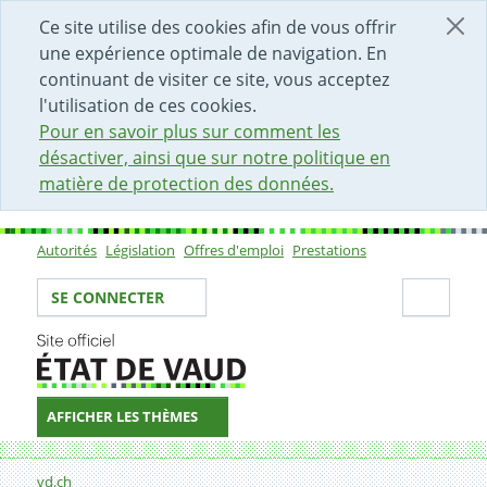
DÉBUT DU CONTENU DE LA PAGE
ACCÈS AU CHAMP DE RECHERCHE
PAGE D'ACCUEIL
FORMULAIRE DE CONTACT
Ce site utilise des cookies afin de vous offrir
une expérience optimale de navigation. En
continuant de visiter ce site, vous acceptez
l'utilisation de ces cookies.
Pour en savoir plus sur comment les
désactiver, ainsi que sur notre politique en
matière de protection des données.
Autorités
Législation
Offres d'emploi
Prestations
Sous-navigation
Votre identité
Secti
SE CONNECTER
AFFICHER LES THÈMES
Fil d'Ariane
11.11.2007
vd.ch