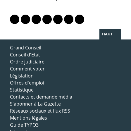
PARTAGER LA PAGE
Lien vers le profil Mastodon
Lien vers le profil Bluesky
Lien vers le profil Instagram
Lien vers le profil Linkedin
Lien vers le profil Facebook
Lien vers le profil Twitter
Partager par WhatsAp
HAUT
ACCÈS DIRECT
Grand Conseil
Conseil d'Etat
Ordre judiciaire
Comment voter
Législation
Offres d'emploi
Statistique
Contacts et demande média
S'abonner à La Gazette
Réseaux sociaux et flux RSS
Mentions légales
Guide TYPO3