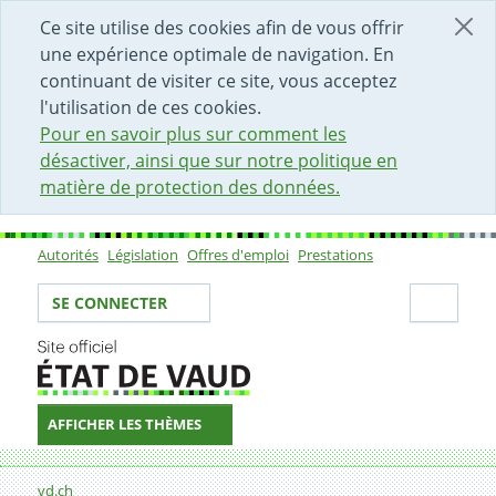
DÉBUT DU CONTENU DE LA PAGE
ACCÈS AU CHAMP DE RECHERCHE
PAGE D'ACCUEIL
FORMULAIRE DE CONTACT
Ce site utilise des cookies afin de vous offrir
une expérience optimale de navigation. En
continuant de visiter ce site, vous acceptez
l'utilisation de ces cookies.
Pour en savoir plus sur comment les
désactiver, ainsi que sur notre politique en
matière de protection des données.
Autorités
Législation
Offres d'emploi
Prestations
Sous-navigation
Votre identité
Secti
SE CONNECTER
AFFICHER LES THÈMES
Fil d'Ariane
16.10.2007
vd.ch