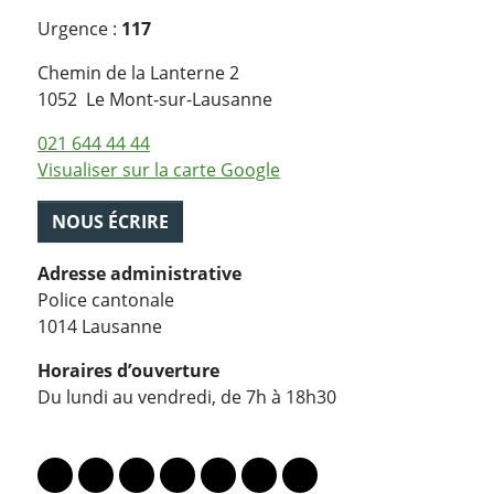
Urgence :
117
Chemin de la Lanterne 2
Suisse
1052
Le Mont-sur-Lausanne
021 644 44 44
Visualiser sur la carte Google
NOUS ÉCRIRE
Adresse administrative
Police cantonale
1014 Lausanne
Horaires d’ouverture
Du lundi au vendredi, de 7h à 18h30
PARTAGER LA PAGE
Lien vers le profil Mastodon
Lien vers le profil Bluesky
Lien vers le profil Instagram
Lien vers le profil Linkedin
Lien vers le profil Facebook
Lien vers le profil Twitter
Partager par WhatsAp