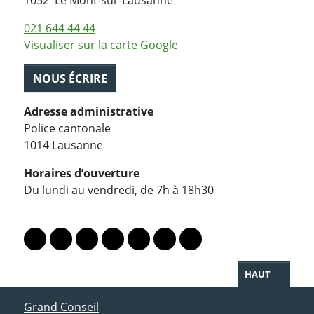
1052
Le Mont-sur-Lausanne
021 644 44 44
Visualiser sur la carte Google
NOUS ÉCRIRE
Adresse administrative
Police cantonale
1014 Lausanne
Horaires d’ouverture
Du lundi au vendredi, de 7h à 18h30
PARTAGER LA PAGE
Lien vers le profil Mastodon
Lien vers le profil Bluesky
Lien vers le profil Instagram
Lien vers le profil Linkedin
Lien vers le profil Facebook
Lien vers le profil Twitter
Partager par WhatsAp
HAUT
ACCÈS DIRECT
Grand Conseil