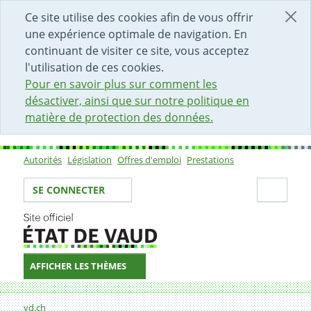
DÉBUT DU CONTENU DE LA PAGE
ACCÈS AU CHAMP DE RECHERCHE
PAGE D'ACCUEIL
FORMULAIRE DE CONTACT
Ce site utilise des cookies afin de vous offrir
une expérience optimale de navigation. En
continuant de visiter ce site, vous acceptez
l'utilisation de ces cookies.
Pour en savoir plus sur comment les
désactiver, ainsi que sur notre politique en
matière de protection des données.
Autorités
Législation
Offres d'emploi
Prestations
Sous-navigation
Votre identité
Secti
SE CONNECTER
AFFICHER LES THÈMES
Fil d'Ariane
03.09.2007
vd.ch