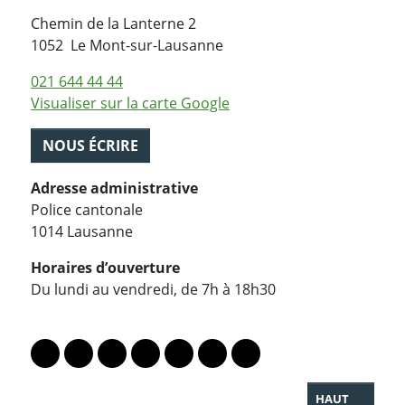
Chemin de la Lanterne 2
Suisse
1052
Le Mont-sur-Lausanne
021 644 44 44
Visualiser sur la carte Google
NOUS ÉCRIRE
Adresse administrative
Police cantonale
1014 Lausanne
Horaires d’ouverture
Du lundi au vendredi, de 7h à 18h30
PARTAGER LA PAGE
Lien vers le profil Mastodon
Lien vers le profil Bluesky
Lien vers le profil Instagram
Lien vers le profil Linkedin
Lien vers le profil Facebook
Lien vers le profil Twitter
Partager par WhatsAp
HAUT