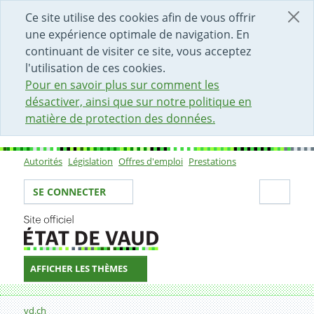
DÉBUT DU CONTENU DE LA PAGE
ACCÈS AU CHAMP DE RECHERCHE
PAGE D'ACCUEIL
FORMULAIRE DE CONTACT
Ce site utilise des cookies afin de vous offrir
une expérience optimale de navigation. En
continuant de visiter ce site, vous acceptez
l'utilisation de ces cookies.
Pour en savoir plus sur comment les
désactiver, ainsi que sur notre politique en
matière de protection des données.
Autorités
Législation
Offres d'emploi
Prestations
Sous-navigation
Votre identité
Secti
SE CONNECTER
AFFICHER LES THÈMES
Fil d'Ariane
02.03.2008
vd.ch