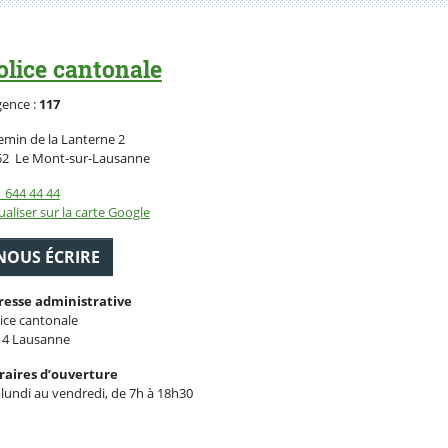
olice cantonale
gence :
117
min de la Lanterne 2
Suisse
52
Le Mont-sur-Lausanne
 644 44 44
ualiser sur la carte Google
NOUS ÉCRIRE
resse administrative
ice cantonale
14 Lausanne
raires d’ouverture
lundi au vendredi, de 7h à 18h30