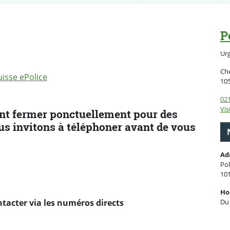
P
Ur
Che
uisse ePolice
10
021
Vis
nt fermer ponctuellement pour des
us invitons à téléphoner avant de vous
Ad
Pol
10
Ho
ntacter via
les numéros directs
Du 