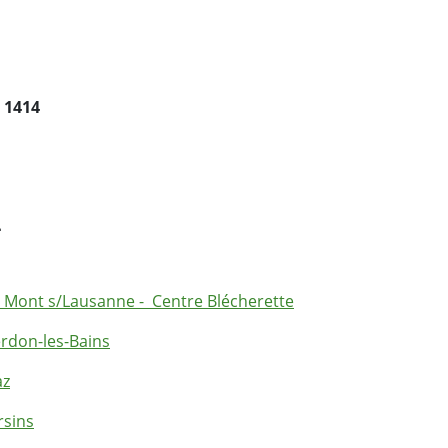
:
1414
a
 Mont s/Lausanne - Centre Blécherette
rdon-les-Bains
az
rsins