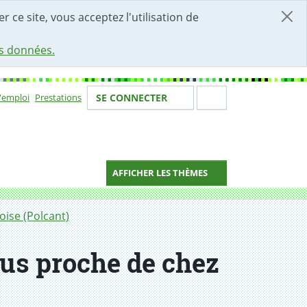
r ce site, vous acceptez l'utilisation de
es données.
Votre identité
Section de 
d'emploi
Prestations
SE CONNECTER
ion
AFFICHER LES THÈMES
oise (Polcant)
lus proche de chez