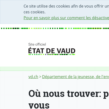
DÉBUT DU CONTENU DE LA PAGE
ACCÈS AU CHAMP DE RECHERCHE
PAGE D'ACCUEIL
FORMULAIRE DE CONTACT
Ce site utilise des cookies afin de vous offrir 
ces cookies.
Pour en savoir plus sur comment les désactive
Fil d'Ariane
Où nous trouver
vd.ch
Département de la jeunesse, de l'env
Où nous trouver: p
vous