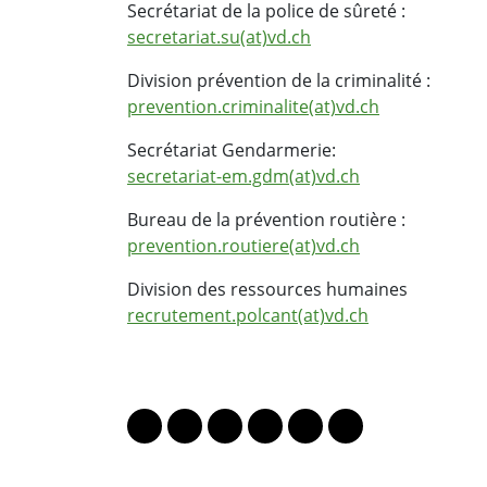
Secrétariat de la police de sûreté :
secretariat.su(at)vd.ch
Division prévention de la criminalité :
prevention.criminalite(at)vd.ch
Secrétariat Gendarmerie:
secretariat-em.gdm(at)vd.ch
Bureau de la prévention routière :
prevention.routiere(at)vd.ch
Division des ressources humaines
recrutement.polcant(at)vd.ch
PARTAGER LA PAGE
Lien vers le profil Mastodon
Lien vers le profil Bluesky
Lien vers le profil Instagram
Lien vers le profil Linkedin
Lien vers le profil Fac
Lien vers le profil