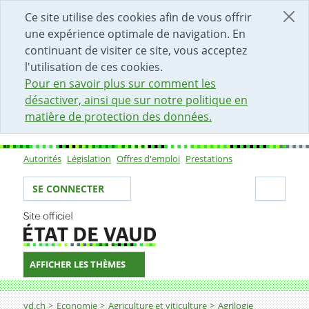
DÉBUT DU CONTENU DE LA PAGE
ACCÈS AU CHAMP DE RECHERCHE
PAGE D'ACCUEIL
FORMULAIRE DE CONTACT
Ce site utilise des cookies afin de vous offrir
une expérience optimale de navigation. En
continuant de visiter ce site, vous acceptez
l'utilisation de ces cookies.
Pour en savoir plus sur comment les
désactiver, ainsi que sur notre politique en
matière de protection des données.
Autorités
Législation
Offres d'emploi
Prestations
Sous-navigation
Votre identité
Secti
SE CONNECTER
AFFICHER LES THÈMES
Fil d'Ariane
vd.ch
Economie
Agriculture et viticulture
Agrilogie