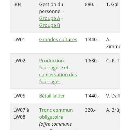
B04
Gestion du
880.-
T. Galland
personnel -
Groupe A
-
Groupe B
LW01
Grandes cultures
1'440.-
A.
Zimmerm
LW02
Production
1'680.-
C.-P. Thuil
fourragère et
conservation des
fourrages
LW05
Bétail laitier
1'440.-
V. Dafflon
LW07 à
Tronc commun
320.-
A. Brügger
LW08
obligatoire
(offre commune