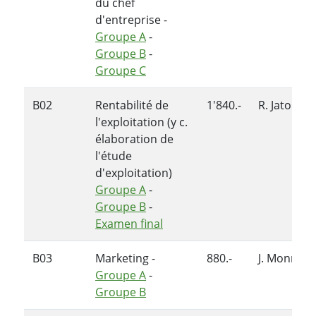
du chef
d'entreprise -
Groupe A
-
Groupe B
-
Groupe C
B02
Rentabilité de
1'840.-
R. Jaton
l'exploitation (y c.
élaboration de
l'étude
d'exploitation)
Groupe A
-
Groupe B
-
Examen final
B03
Marketing -
880.-
J. Monnier
Groupe A
-
Groupe B