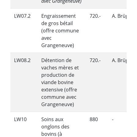
avec Grangeneuve)
LW07.2
Engraissement
720.-
A. Brügger
de gros bétail
(offre commune
avec
Grangeneuve)
LW08.2
Détention de
720.-
A. Brügger
vaches mères et
production de
viande bovine
extensive (offre
commune avec
Grangeneuve)
LW10
Soins aux
880
-
onglons des
bovins (à