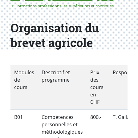
Formations professionnelles supérieures et continues
Organisation du
brevet agricole
Modules
Descriptif et
Prix
Responsab
de
programme
des
cours
cours
en
CHF
B01
Compétences
800.-
T. Galland
personnelles et
méthodologiques