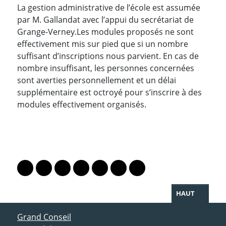
La gestion administrative de l’école est assumée
par M. Gallandat avec l’appui du secrétariat de
Grange-Verney.Les modules proposés ne sont
effectivement mis sur pied que si un nombre
suffisant d’inscriptions nous parvient. En cas de
nombre insuffisant, les personnes concernées
sont averties personnellement et un délai
supplémentaire est octroyé pour s’inscrire à des
modules effectivement organisés.
PARTAGER LA PAGE
Lien vers le profil Mastodon
Lien vers le profil Bluesky
Lien vers le profil Instagram
Lien vers le profil Linkedin
Lien vers le profil Facebook
Lien vers le profil Twitter
Partager par WhatsAp
HAUT
ACCÈS DIRECT
Grand Conseil