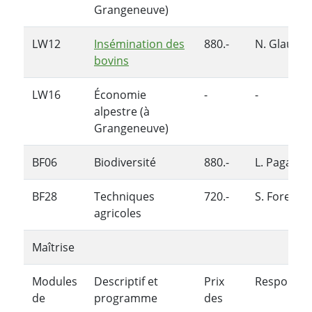
Grangeneuve)
LW12
Insémination des
880.-
N. Glauser
bovins
LW16
Économie
-
-
alpestre (à
Grangeneuve)
BF06
Biodiversité
880.-
L. Pagani
BF28
Techniques
720.-
S. Forestie
agricoles
Maîtrise
Modules
Descriptif et
Prix
Responsab
de
programme
des