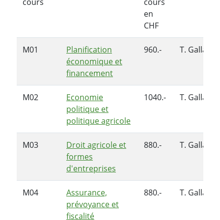
cours
cours
en
CHF
M01
Planification
960.-
T. Galland
économique et
financement
M02
Economie
1040.-
T. Galland
politique et
politique agricole
M03
Droit agricole et
880.-
T. Galland
formes
d'entreprises
M04
Assurance,
880.-
T. Galland
prévoyance et
fiscalité