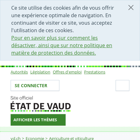
DÉBUT DU CONTENU DE LA PAGE
ACCÈS AU CHAMP DE RECHERCHE
PAGE D'ACCUEIL
FORMULAIRE DE CONTACT
Ce site utilise des cookies afin de vous offrir
une expérience optimale de navigation. En
continuant de visiter ce site, vous acceptez
l'utilisation de ces cookies.
Pour en savoir plus sur comment les
désactiver, ainsi que sur notre politique en
matière de protection des données.
Autorités
Législation
Offres d'emploi
Prestations
Sous-navigation
Votre identité
Secti
SE CONNECTER
AFFICHER LES THÈMES
Fil d'Ariane
Inspectorat phytosanitaire
vd.ch
Economie
Agriculture et viticulture