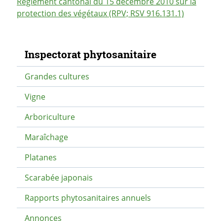
Règlement cantonal du 15 décembre 2010 sur la
protection des végétaux (RPV; RSV 916.131.1)
Navigation secondaire
Inspectorat phytosanitaire
Grandes cultures
Vigne
Arboriculture
Maraîchage
Platanes
Scarabée japonais
Rapports phytosanitaires annuels
Annonces