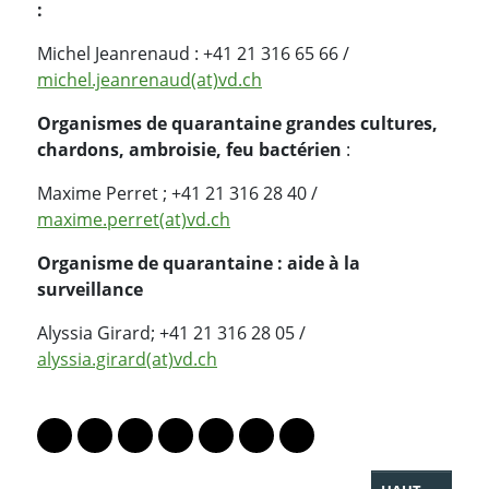
:
Michel Jeanrenaud : +41 21 316 65 66 /
michel.jeanrenaud(at)vd.ch
Organismes de quarantaine grandes cultures,
chardons, ambroisie, feu bactérien
:
Maxime Perret ; +41 21 316 28 40 /
maxime.perret(at)vd.ch
Organisme de quarantaine : aide à la
surveillance
Alyssia Girard; +41 21 316 28 05 /
alyssia.girard(at)vd.ch
PARTAGER LA PAGE
Lien vers le profil Mastodon
Lien vers le profil Bluesky
Lien vers le profil Instagram
Lien vers le profil Linkedin
Lien vers le profil Facebook
Lien vers le profil Twitter
Partager par WhatsAp