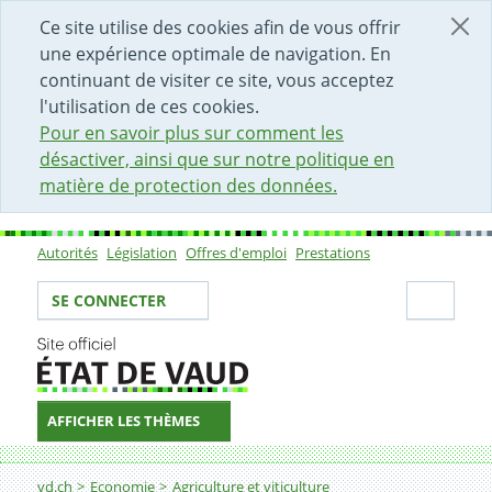
DÉBUT DU CONTENU DE LA PAGE
ACCÈS AU CHAMP DE RECHERCHE
PAGE D'ACCUEIL
FORMULAIRE DE CONTACT
Ce site utilise des cookies afin de vous offrir
une expérience optimale de navigation. En
continuant de visiter ce site, vous acceptez
l'utilisation de ces cookies.
Pour en savoir plus sur comment les
désactiver, ainsi que sur notre politique en
matière de protection des données.
Autorités
Législation
Offres d'emploi
Prestations
Sous-navigation
Votre identité
Secti
SE CONNECTER
AFFICHER LES THÈMES
Fil d'Ariane
Vigne
vd.ch
Economie
Agriculture et viticulture