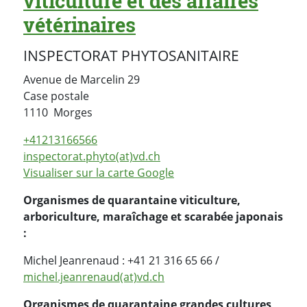
viticulture et des affaires
vétérinaires
INSPECTORAT PHYTOSANITAIRE
Avenue de Marcelin 29
Case postale
Suisse
1110
Morges
+41213166566
inspectorat.phyto(at)vd.ch
Visualiser sur la carte Google
Organismes de quarantaine viticulture,
arboriculture, maraîchage et scarabée japonais
:
Michel Jeanrenaud : +41 21 316 65 66 /
michel.jeanrenaud(at)vd.ch
Organismes de quarantaine grandes cultures,