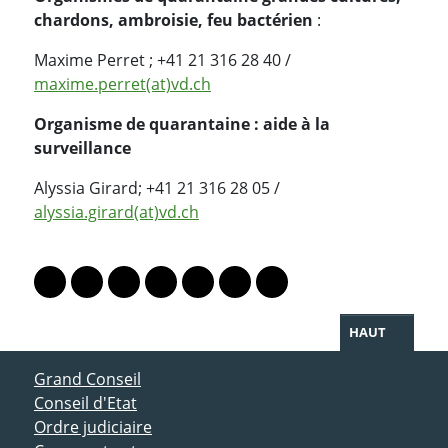
chardons, ambroisie, feu bactérien
:
Maxime Perret ; +41 21 316 28 40 /
maxime.perret(at)vd.ch
Organisme de quarantaine : aide à la
surveillance
Alyssia Girard; +41 21 316 28 05 /
alyssia.girard(at)vd.ch
PARTAGER LA PAGE
Lien vers le profil Mastodon
Lien vers le profil Bluesky
Lien vers le profil Instagram
Lien vers le profil Linkedin
Lien vers le profil Facebook
Lien vers le profil Twitter
Partager par WhatsAp
HAUT
ACCÈS DIRECT
Grand Conseil
Conseil d'Etat
Ordre judiciaire