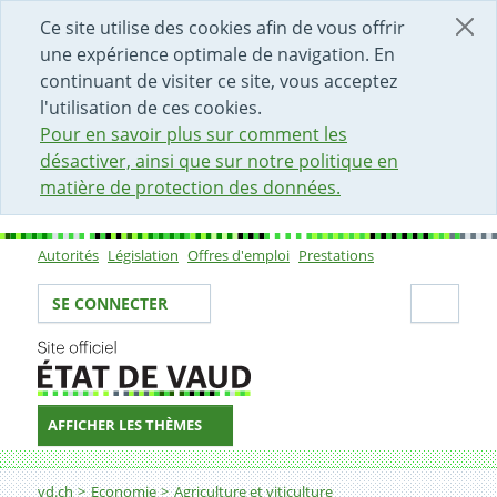
DÉBUT DU CONTENU DE LA PAGE
ACCÈS AU CHAMP DE RECHERCHE
PAGE D'ACCUEIL
FORMULAIRE DE CONTACT
Ce site utilise des cookies afin de vous offrir
une expérience optimale de navigation. En
continuant de visiter ce site, vous acceptez
l'utilisation de ces cookies.
Pour en savoir plus sur comment les
désactiver, ainsi que sur notre politique en
matière de protection des données.
Autorités
Législation
Offres d'emploi
Prestations
Sous-navigation
Votre identité
Secti
SE CONNECTER
AFFICHER LES THÈMES
Fil d'Ariane
Inspectorat phytosanitaire
vd.ch
Economie
Agriculture et viticulture