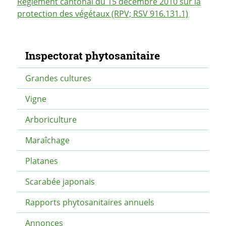
Règlement cantonal du 15 décembre 2010 sur la
protection des végétaux (RPV; RSV 916.131.1)
Navigation secondaire
Inspectorat phytosanitaire
Grandes cultures
Vigne
Arboriculture
Maraîchage
Platanes
Scarabée japonais
Rapports phytosanitaires annuels
Annonces