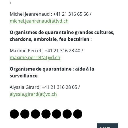
:
Michel Jeanrenaud : +41 21 316 65 66 /
michel.jeanrenaud(at)vd.ch
Organismes de quarantaine grandes cultures,
chardons, ambroisie, feu bactérien
:
Maxime Perret ; +41 21 316 28 40 /
maxime.perret(at)vd.ch
Organisme de quarantaine : aide à la
surveillance
Alyssia Girard; +41 21 316 28 05 /
alyssia.girard(at)vd.ch
PARTAGER LA PAGE
Lien vers le profil Mastodon
Lien vers le profil Bluesky
Lien vers le profil Instagram
Lien vers le profil Linkedin
Lien vers le profil Facebook
Lien vers le profil Twitter
Partager par WhatsAp