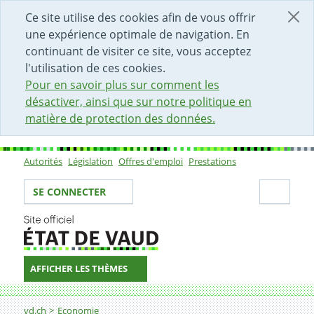
DÉBUT DU CONTENU DE LA PAGE
ACCÈS AU CHAMP DE RECHERCHE
PAGE D'ACCUEIL
FORMULAIRE DE CONTACT
Ce site utilise des cookies afin de vous offrir
une expérience optimale de navigation. En
continuant de visiter ce site, vous acceptez
l'utilisation de ces cookies.
Pour en savoir plus sur comment les
désactiver, ainsi que sur notre politique en
matière de protection des données.
Autorités
Législation
Offres d'emploi
Prestations
Sous-navigation
Votre identité
Secti
SE CONNECTER
AFFICHER LES THÈMES
Fil d'Ariane
Coopération au développement
vd.ch
Economie