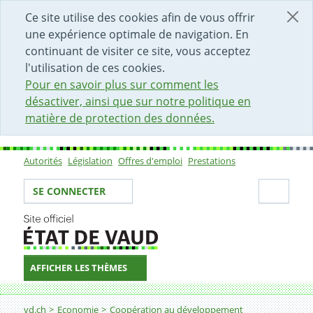
DÉBUT DU CONTENU DE LA PAGE
ACCÈS AU CHAMP DE RECHERCHE
PAGE D'ACCUEIL
FORMULAIRE DE CONTACT
Ce site utilise des cookies afin de vous offrir
une expérience optimale de navigation. En
continuant de visiter ce site, vous acceptez
l'utilisation de ces cookies.
Pour en savoir plus sur comment les
désactiver, ainsi que sur notre politique en
matière de protection des données.
Autorités
Législation
Offres d'emploi
Prestations
Sous-navigation
Votre identité
Secti
SE CONNECTER
AFFICHER LES THÈMES
Fil d'Ariane
Actions et orientations
vd.ch
Economie
Coopération au développement