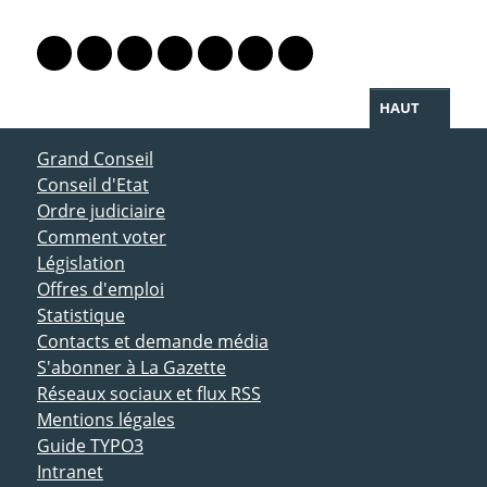
PARTAGER LA PAGE
Lien vers le profil Mastodon
Lien vers le profil Bluesky
Lien vers le profil Instagram
Lien vers le profil Linkedin
Lien vers le profil Facebook
Lien vers le profil Twitter
Partager par WhatsAp
HAUT
ACCÈS DIRECT
Grand Conseil
Conseil d'Etat
Ordre judiciaire
Comment voter
Législation
Offres d'emploi
Statistique
Contacts et demande média
S'abonner à La Gazette
Réseaux sociaux et flux RSS
Mentions légales
Guide TYPO3
Intranet