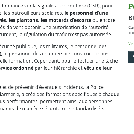
P
Ordonnance sur la signalisation routière (OSR), pour
e, les patrouilleurs scolaires,
le personnel d’une
B
ivés, les plantons, les motards d’escorte
ou encore
és doivent obtenir une autorisation de l’autorité
Cen
10
cument, la régulation du trafic n’est pas autorisée.
Vis
écurité publique, les militaires, le personnel des
CI), le personnel des chantiers de construction des
 telle formation. Cependant, pour effectuer une tâche
ervice ordonné
par leur hiérarchie et
vêtu de leur
e et de prévenir d’éventuels incidents, la Police
armerie, a créé des formations spécifiques à chaque
, plus performantes, permettent ainsi aux personnes
mands de manière sécuritaire et standardisée.