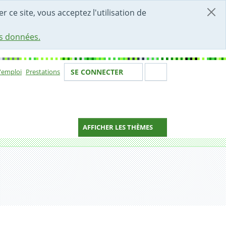
r ce site, vous acceptez l'utilisation de
es données.
Votre identité
Section de 
d'emploi
Prestations
SE CONNECTER
ion
AFFICHER LES THÈMES