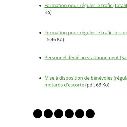
Formation pour réguler le trafic (total
Ko)
Formation pour réguler le trafic lors 
15.46 Ko)
Personnel dédié au stationnement (Sa
Mise à disposition de bénévoles (régul
motards d'escorte
(pdf, 63 Ko)
PARTAGER LA PAGE
Lien vers le profil Mastodon
Lien vers le profil Bluesky
Lien vers le profil Instagram
Lien vers le profil Linkedin
Lien vers le profil Fac
Lien vers le profil