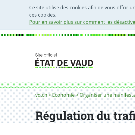
DÉBUT DU CONTENU DE LA PAGE
ACCÈS AU CHAMP DE RECHERCHE
PAGE D'ACCUEIL
FORMULAIRE DE CONTACT
Ce site utilise des cookies afin de vous offrir 
ces cookies.
Pour en savoir plus sur comment les désactive
Fil d'Ariane
Régulation du trafic
vd.ch
Economie
Organiser une manifest
Régulation du traf