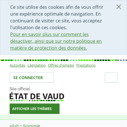
DÉBUT DU CONTENU DE LA PAGE
ACCÈS AU CHAMP DE RECHERCHE
PAGE D'ACCUEIL
FORMULAIRE DE CONTACT
Ce site utilise des cookies afin de vous offrir
une expérience optimale de navigation. En
continuant de visiter ce site, vous acceptez
l'utilisation de ces cookies.
Pour en savoir plus sur comment les
désactiver, ainsi que sur notre politique en
matière de protection des données.
Autorités
Législation
Offres d'emploi
Prestations
Sous-navigation
Votre identité
Secti
SE CONNECTER
AFFICHER LES THÈMES
Fil d'Ariane
Organiser une manifestation
vd.ch
Economie