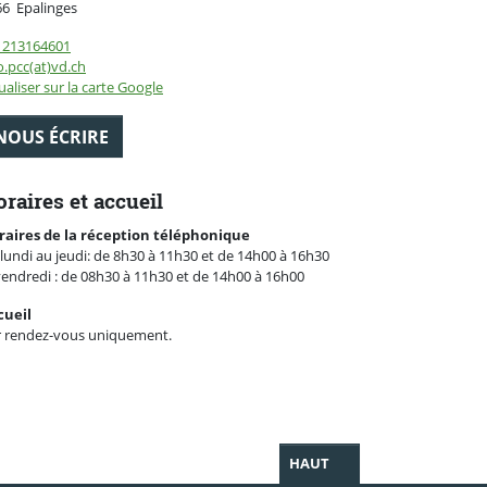
Suisse
66
Epalinges
1213164601
o.pcc(at)vd.ch
ualiser sur la carte Google
NOUS ÉCRIRE
raires et accueil
raires de la réception téléphonique
lundi au jeudi: de 8h30 à 11h30 et de 14h00 à 16h30
vendredi : de 08h30 à 11h30 et de 14h00 à 16h00
cueil
r rendez-vous uniquement.
HAUT