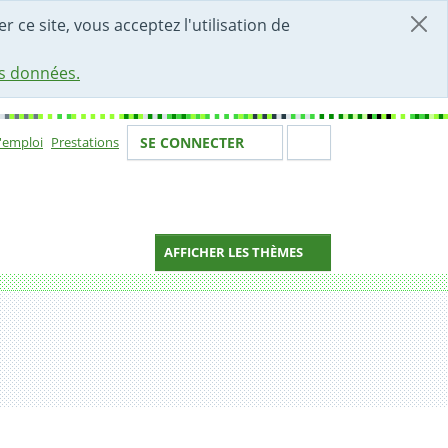
r ce site, vous acceptez l'utilisation de
es données.
Votre identité
Section de 
d'emploi
Prestations
SE CONNECTER
ion
AFFICHER LES THÈMES