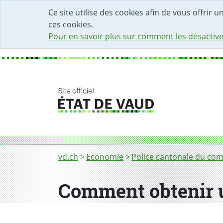
DÉBUT DU CONTENU DE LA PAGE
ACCÈS AU CHAMP DE RECHERCHE
PAGE D'ACCUEIL
FORMULAIRE DE CONTACT
Ce site utilise des cookies afin de vous offrir 
ces cookies.
Pour en savoir plus sur comment les désactive
Fil d'Ariane
Comment obtenir une licence provisoire
vd.ch
Economie
Police cantonale du co
Comment obtenir u