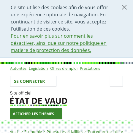
DÉBUT DU CONTENU DE LA PAGE
ACCÈS AU CHAMP DE RECHERCHE
PAGE D'ACCUEIL
FORMULAIRE DE CONTACT
Ce site utilise des cookies afin de vous offrir
une expérience optimale de navigation. En
continuant de visiter ce site, vous acceptez
l'utilisation de ces cookies.
Pour en savoir plus sur comment les
désactiver, ainsi que sur notre politique en
matière de protection des données.
Autorités
Législation
Offres d'emploi
Prestations
Sous-navigation
Votre identité
Secti
SE CONNECTER
AFFICHER LES THÈMES
Fil d'Ariane
Vous êtes poursuivant (créancier)
vd.ch
Economie
Poursuites et faillites
Procédure de faillite