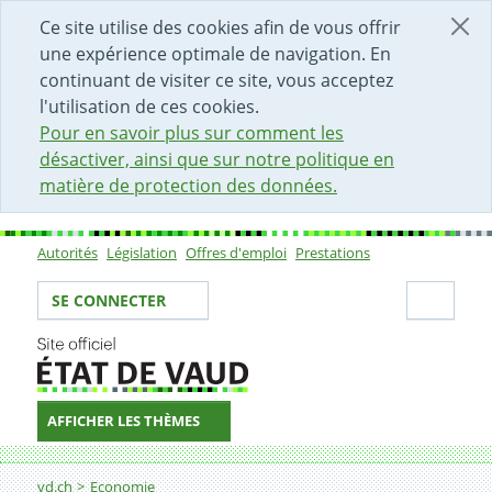
DÉBUT DU CONTENU DE LA PAGE
ACCÈS AU CHAMP DE RECHERCHE
PAGE D'ACCUEIL
FORMULAIRE DE CONTACT
Ce site utilise des cookies afin de vous offrir
une expérience optimale de navigation. En
continuant de visiter ce site, vous acceptez
l'utilisation de ces cookies.
Pour en savoir plus sur comment les
désactiver, ainsi que sur notre politique en
matière de protection des données.
Autorités
Législation
Offres d'emploi
Prestations
Sous-navigation
Votre identité
Secti
SE CONNECTER
AFFICHER LES THÈMES
Fil d'Ariane
Surveillance du marché du travail
vd.ch
Economie