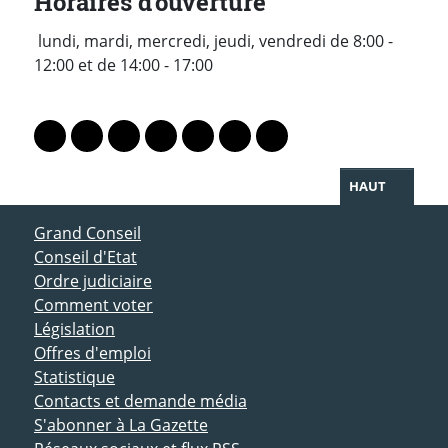
Horaires d'ouverture
lundi, mardi, mercredi, jeudi, vendredi de 8:00 -
12:00 et de 14:00 - 17:00
PARTAGER LA PAGE
Lien vers le profil Mastodon
Lien vers le profil Bluesky
Lien vers le profil Instagram
Lien vers le profil Linkedin
Lien vers le profil Facebook
Lien vers le profil Twitter
Partager par WhatsAp
HAUT
ACCÈS DIRECT
Grand Conseil
Conseil d'Etat
Ordre judiciaire
Comment voter
Législation
Offres d'emploi
Statistique
Contacts et demande média
S'abonner à La Gazette