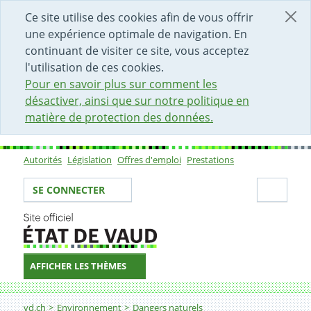
DÉBUT DU CONTENU DE LA PAGE
ACCÈS AU CHAMP DE RECHERCHE
PAGE D'ACCUEIL
FORMULAIRE DE CONTACT
Ce site utilise des cookies afin de vous offrir
une expérience optimale de navigation. En
continuant de visiter ce site, vous acceptez
l'utilisation de ces cookies.
Pour en savoir plus sur comment les
désactiver, ainsi que sur notre politique en
matière de protection des données.
Autorités
Législation
Offres d'emploi
Prestations
Sous-navigation
Votre identité
Secti
SE CONNECTER
AFFICHER LES THÈMES
Fil d'Ariane
Description des phénomènes
vd.ch
Environnement
Dangers naturels