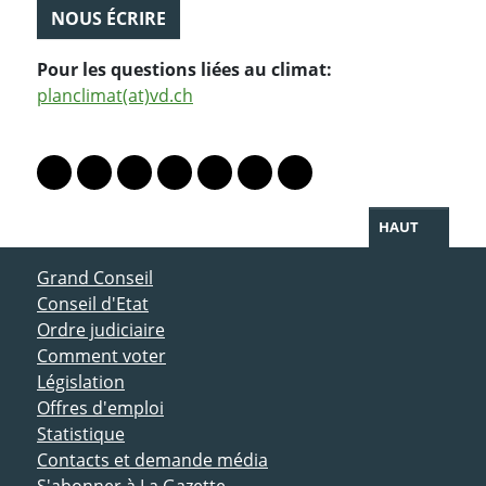
NOUS ÉCRIRE
Pour les questions liées au climat:
planclimat(at)vd.ch
PARTAGER LA PAGE
Lien vers le profil Mastodon
Lien vers le profil Bluesky
Lien vers le profil Instagram
Lien vers le profil Linkedin
Lien vers le profil Facebook
Lien vers le profil Twitter
Partager par WhatsAp
HAUT
ACCÈS DIRECT
Grand Conseil
Conseil d'Etat
Ordre judiciaire
Comment voter
Législation
Offres d'emploi
Statistique
Contacts et demande média
S'abonner à La Gazette