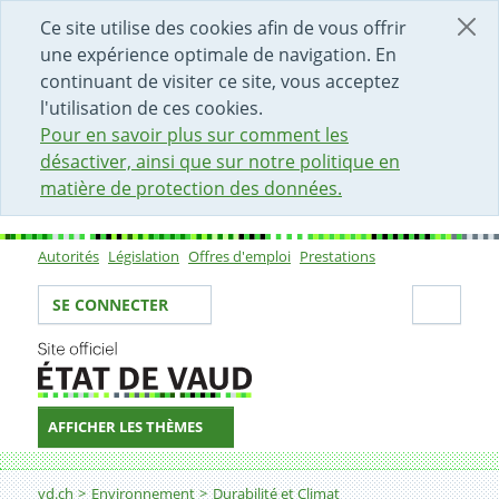
DÉBUT DU CONTENU DE LA PAGE
ACCÈS AU CHAMP DE RECHERCHE
PAGE D'ACCUEIL
FORMULAIRE DE CONTACT
Ce site utilise des cookies afin de vous offrir
une expérience optimale de navigation. En
continuant de visiter ce site, vous acceptez
l'utilisation de ces cookies.
Pour en savoir plus sur comment les
désactiver, ainsi que sur notre politique en
matière de protection des données.
Autorités
Législation
Offres d'emploi
Prestations
Sous-navigation
Votre identité
Secti
SE CONNECTER
AFFICHER LES THÈMES
Fil d'Ariane
12.1. Indicateur
vd.ch
Environnement
Durabilité et Climat