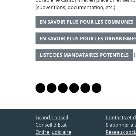
durable, le Canton met en place un ensemb
(subventions, documentation, etc.)
EN SAVOIR PLUS POUR LES COMMUNES
EN SAVOIR PLUS POUR LES ORGANISMES
(
LISTE DES MANDATAIRES POTENTIELS
PARTAGER LA PAGE
Lien vers le profil Mastodon
Lien vers le profil Bluesky
Lien vers le profil Instagram
Lien vers le profil Linkedin
Lien vers le profil Fac
Lien vers le profil
ACCÈS DIRECT
Grand Conseil
Contacts et
Conseil d'Etat
S'abonner à 
Ordre judiciaire
Réseaux socia