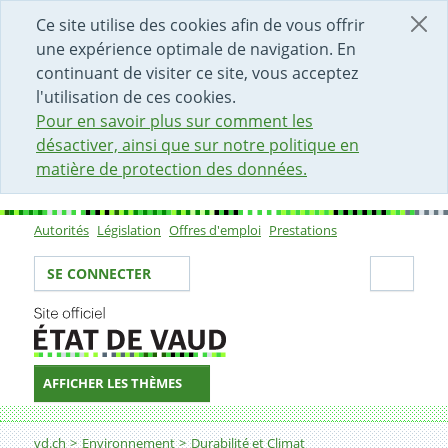
DÉBUT DU CONTENU DE LA PAGE
ACCÈS AU CHAMP DE RECHERCHE
PAGE D'ACCUEIL
FORMULAIRE DE CONTACT
Ce site utilise des cookies afin de vous offrir
une expérience optimale de navigation. En
continuant de visiter ce site, vous acceptez
l'utilisation de ces cookies.
Pour en savoir plus sur comment les
désactiver, ainsi que sur notre politique en
matière de protection des données.
Autorités
Législation
Offres d'emploi
Prestations
Sous-navigation
Votre identité
Secti
SE CONNECTER
AFFICHER LES THÈMES
Fil d'Ariane
Mobilité
vd.ch
Environnement
Durabilité et Climat