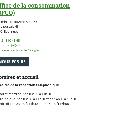
ffice de la consommation
OFCO)
emin des Boveresses 155
se postale
48
Suisse
66
Epalinges
 21 316 43 43
o.conso(at)vd.ch
ualiser sur la carte Google
NOUS ÉCRIRE
raires et accueil
raires de la réception téléphonique
di et mercredi : de 08h30 à 11h30
di et jeudi : de 08h30 à 11h30 et de 14h00 à 16h30
dredi : de 08h30 à 11h30 et de 14h00 à 16h00