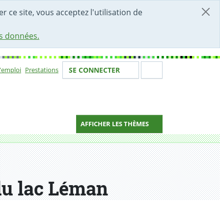
r ce site, vous acceptez l'utilisation de
es données.
Votre identité
Section de 
d'emploi
Prestations
SE CONNECTER
ion
AFFICHER LES THÈMES
 du lac Léman