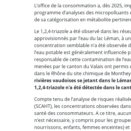
L’office de la consommation a, dès 2025, i
programme d’analyses des micropolluants da
de sa catégorisation en métabolite pertinent
Le 1,2,4-triazole a été observé dans les rés
approvisionnés par l’eau du lac Léman, à u
concentration semblable n’a été observée da
l’eau potable est généralement influencée par
responsable de cette contamination de l’eau 
menées par le canton du Valais ont permis d’
dans le Rhône du site chimique de Monthey
rivières vaudoises se jetant dans le Léma
1,2,4-triazole n’a été détectée dans le ca
Compte tenu de l’analyse de risques réalisé
(SCAHT), les concentrations observées dans 
santé des consommateurs. A ce titre, auc
n’est nécessaire, y compris pour les groupe
nourrissons, enfants, femmes enceintes) et