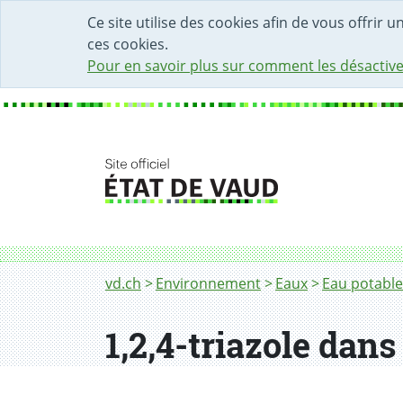
DÉBUT DU CONTENU DE LA PAGE
ACCÈS AU CHAMP DE RECHERCHE
PAGE D'ACCUEIL
FORMULAIRE DE CONTACT
Ce site utilise des cookies afin de vous offrir 
ces cookies.
Pour en savoir plus sur comment les désactive
Fil d'Ariane
1,2,4-triazole dans l'eau potable provenant
vd.ch
Environnement
Eaux
Eau potable
1,2,4-triazole dan