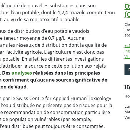
O
mplémenté de nouvelles substances dans son
ns l’eau potable, dont le 1,2,4-triazole compte tenu
(
, au vu de sa reprotoxicité probable.
Ch
Ca
eaux de distribution d’eau potable vaudois
10
ne teneur moyenne de 0.7 µg/L. Aucune
ns les réseaux de distribution dont la qualité de
+41
inf
 l’activité agricole. L’agriculture n’est donc pas
Vis
potable. En effet, les différentes investigations
attribuer la source de cette pollution aux rejets
.
Des
analyses
réalisées dans les principales
n confirment qu’aucune source significative de
Ho
nton de Vaud.
Ho
e par le Swiss Centre for Applied Human Toxicology
l’eau distribuée ne présente pas de risques pour la
Lun
Mar
une recommandation de consommation particulière
Ven
s de population vulnérables (par exemple,
 l’eau distribuée peut toujours être consommée.