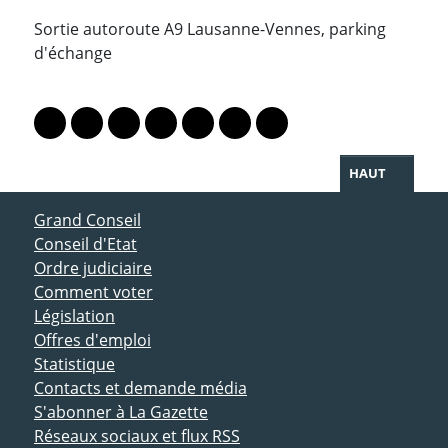
Sortie autoroute A9 Lausanne-Vennes, parking
d'échange
PARTAGER LA PAGE
Lien vers le profil Mastodon
Lien vers le profil Bluesky
Lien vers le profil Instagram
Lien vers le profil Linkedin
Lien vers le profil Facebook
Lien vers le profil Twitter
Partager par WhatsAp
HAUT
ACCÈS DIRECT
Grand Conseil
Conseil d'Etat
Ordre judiciaire
Comment voter
Législation
Offres d'emploi
Statistique
Contacts et demande média
S'abonner à La Gazette
Réseaux sociaux et flux RSS