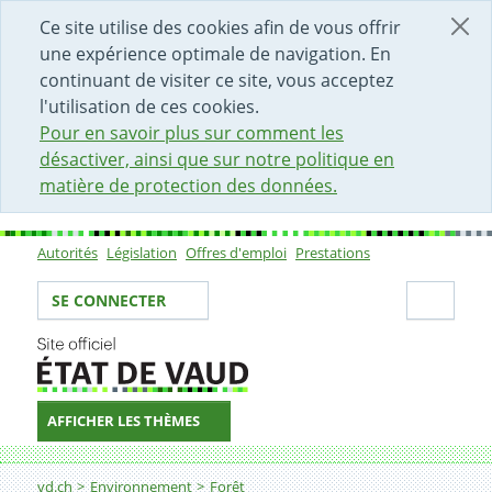
DÉBUT DU CONTENU DE LA PAGE
ACCÈS AU CHAMP DE RECHERCHE
PAGE D'ACCUEIL
FORMULAIRE DE CONTACT
Ce site utilise des cookies afin de vous offrir
une expérience optimale de navigation. En
continuant de visiter ce site, vous acceptez
l'utilisation de ces cookies.
Pour en savoir plus sur comment les
désactiver, ainsi que sur notre politique en
matière de protection des données.
Autorités
Législation
Offres d'emploi
Prestations
Sous-navigation
Votre identité
Secti
SE CONNECTER
AFFICHER LES THÈMES
Fil d'Ariane
Législations forestières
vd.ch
Environnement
Forêt