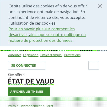
DÉBUT DU CONTENU DE LA PAGE
ACCÈS AU CHAMP DE RECHERCHE
PAGE D'ACCUEIL
FORMULAIRE DE CONTACT
Ce site utilise des cookies afin de vous offrir
une expérience optimale de navigation. En
continuant de visiter ce site, vous acceptez
l'utilisation de ces cookies.
Pour en savoir plus sur comment les
désactiver, ainsi que sur notre politique en
matière de protection des données.
Autorités
Législation
Offres d'emploi
Prestations
Sous-navigation
Votre identité
Secti
SE CONNECTER
AFFICHER LES THÈMES
Fil d'Ariane
Eau potable
vd.ch
Environnement
Forêt