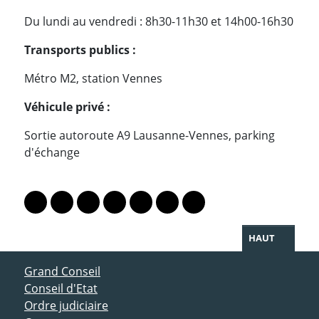
Du lundi au vendredi : 8h30-11h30 et 14h00-16h30
Transports publics :
Métro M2, station Vennes
Véhicule privé :
Sortie autoroute A9 Lausanne-Vennes, parking
d'échange
PARTAGER LA PAGE
Lien vers le profil Mastodon
Lien vers le profil Bluesky
Lien vers le profil Instagram
Lien vers le profil Linkedin
Lien vers le profil Facebook
Lien vers le profil Twitter
Partager par WhatsAp
HAUT
ACCÈS DIRECT
Grand Conseil
Conseil d'Etat
Ordre judiciaire