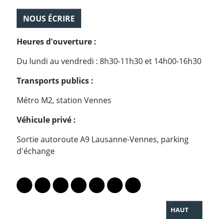
NOUS ÉCRIRE
Heures d'ouverture :
Du lundi au vendredi : 8h30-11h30 et 14h00-16h30
Transports publics :
Métro M2, station Vennes
Véhicule privé :
Sortie autoroute A9 Lausanne-Vennes, parking
d'échange
PARTAGER LA PAGE
Lien vers le profil Mastodon
Lien vers le profil Bluesky
Lien vers le profil Instagram
Lien vers le profil Linkedin
Lien vers le profil Facebook
Lien vers le profil Twitter
Partager par WhatsAp
HAUT