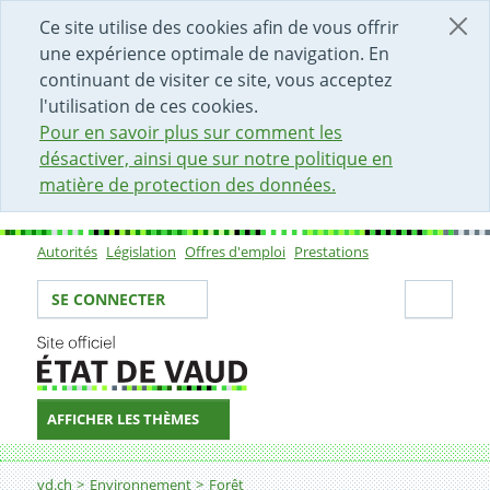
DÉBUT DU CONTENU DE LA PAGE
ACCÈS AU CHAMP DE RECHERCHE
PAGE D'ACCUEIL
FORMULAIRE DE CONTACT
Ce site utilise des cookies afin de vous offrir
une expérience optimale de navigation. En
continuant de visiter ce site, vous acceptez
l'utilisation de ces cookies.
Pour en savoir plus sur comment les
désactiver, ainsi que sur notre politique en
matière de protection des données.
Autorités
Législation
Offres d'emploi
Prestations
Sous-navigation
Votre identité
Secti
SE CONNECTER
AFFICHER LES THÈMES
Fil d'Ariane
Hector
vd.ch
Environnement
Forêt