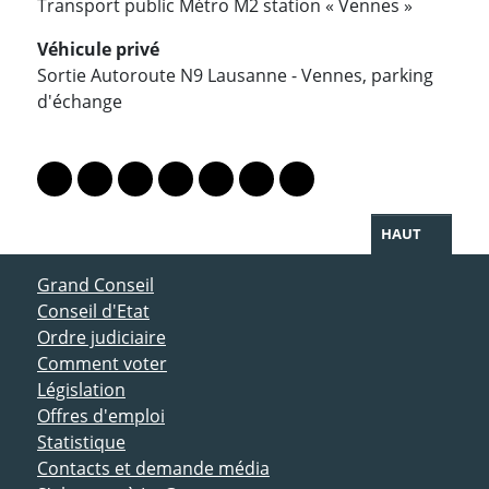
Transport public Métro M2 station « Vennes »
Véhicule privé
Sortie Autoroute N9 Lausanne - Vennes, parking
d'échange
PARTAGER LA PAGE
Lien vers le profil Mastodon
Lien vers le profil Bluesky
Lien vers le profil Instagram
Lien vers le profil Linkedin
Lien vers le profil Facebook
Lien vers le profil Twitter
Partager par WhatsAp
HAUT
ACCÈS DIRECT
Grand Conseil
Conseil d'Etat
Ordre judiciaire
Comment voter
Législation
Offres d'emploi
Statistique
Contacts et demande média