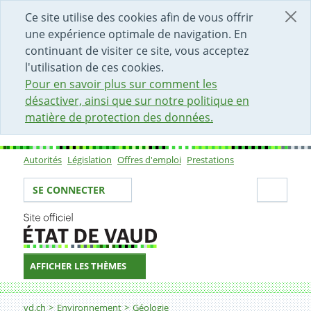
DÉBUT DU CONTENU DE LA PAGE
ACCÈS AU CHAMP DE RECHERCHE
PAGE D'ACCUEIL
FORMULAIRE DE CONTACT
Ce site utilise des cookies afin de vous offrir
une expérience optimale de navigation. En
continuant de visiter ce site, vous acceptez
l'utilisation de ces cookies.
Pour en savoir plus sur comment les
désactiver, ainsi que sur notre politique en
matière de protection des données.
Autorités
Législation
Offres d'emploi
Prestations
Sous-navigation
Votre identité
Secti
SE CONNECTER
AFFICHER LES THÈMES
Fil d'Ariane
Géothermie profonde
vd.ch
Environnement
Géologie