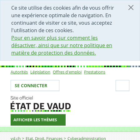
DÉBUT DU CONTENU DE LA PAGE
ACCÈS AU CHAMP DE RECHERCHE
PAGE D'ACCUEIL
FORMULAIRE DE CONTACT
Ce site utilise des cookies afin de vous offrir
une expérience optimale de navigation. En
continuant de visiter ce site, vous acceptez
l'utilisation de ces cookies.
Pour en savoir plus sur comment les
désactiver, ainsi que sur notre politique en
matière de protection des données.
Autorités
Législation
Offres d'emploi
Prestations
Sous-navigation
Votre identité
Secti
SE CONNECTER
AFFICHER LES THÈMES
Fil d'Ariane
vd.ch
Etat, Droit, Finances
Cyberadministration