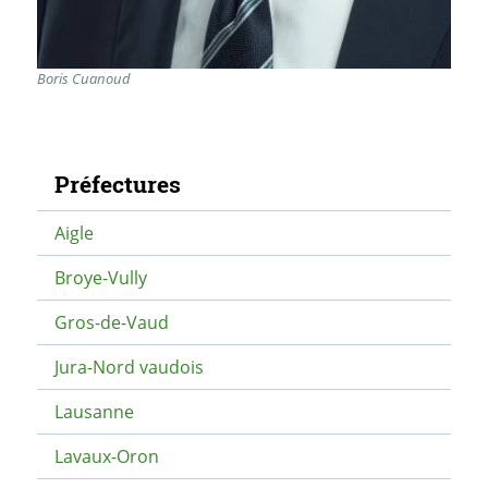
Boris Cuanoud
Navigation secondaire
Préfectures
Aigle
Broye-Vully
Gros-de-Vaud
Jura-Nord vaudois
Lausanne
Lavaux-Oron