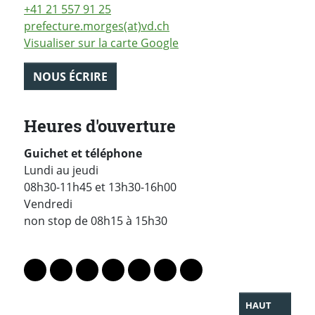
+41 21 557 91 25
prefecture.morges(at)vd.ch
Visualiser sur la carte Google
NOUS ÉCRIRE
Heures d'ouverture
Guichet et téléphone
Lundi au jeudi
08h30-11h45 et 13h30-16h00
Vendredi
non stop de 08h15 à 15h30
PARTAGER LA PAGE
Lien vers le profil Mastodon
Lien vers le profil Bluesky
Lien vers le profil Instagram
Lien vers le profil Linkedin
Lien vers le profil Facebook
Lien vers le profil Twitter
Partager par WhatsAp
HAUT