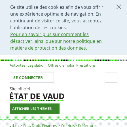
DÉBUT DU CONTENU DE LA PAGE
ACCÈS AU CHAMP DE RECHERCHE
PAGE D'ACCUEIL
FORMULAIRE DE CONTACT
Ce site utilise des cookies afin de vous offrir
une expérience optimale de navigation. En
continuant de visiter ce site, vous acceptez
l'utilisation de ces cookies.
Pour en savoir plus sur comment les
désactiver, ainsi que sur notre politique en
matière de protection des données.
Autorités
Législation
Offres d'emploi
Prestations
Sous-navigation
Votre identité
Secti
SE CONNECTER
AFFICHER LES THÈMES
Fil d'Ariane
Morges
vd.ch
Etat, Droit, Finances
Districts / Préfectures