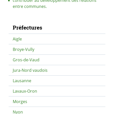
contribuer au développement des relations
entre communes.
Navigation secondaire
Préfectures
Aigle
Broye-Vully
Gros-de-Vaud
Jura-Nord vaudois
Lausanne
Lavaux-Oron
Morges
Nyon