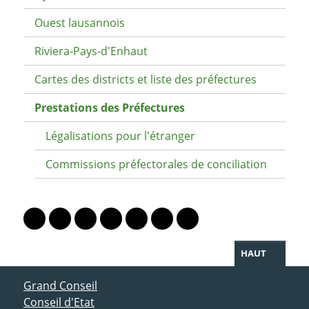
Ouest lausannois
Riviera-Pays-d'Enhaut
Cartes des districts et liste des préfectures
Prestations des Préfectures
Légalisations pour l'étranger
Commissions préfectorales de conciliation
PARTAGER LA PAGE
Lien vers le profil Mastodon
Lien vers le profil Bluesky
Lien vers le profil Instagram
Lien vers le profil Linkedin
Lien vers le profil Facebook
Lien vers le profil Twitter
Partager par WhatsAp
HAUT
ACCÈS DIRECT
Grand Conseil
Conseil d'Etat