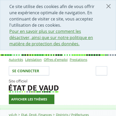
DÉBUT DU CONTENU DE LA PAGE
ACCÈS AU CHAMP DE RECHERCHE
PAGE D'ACCUEIL
FORMULAIRE DE CONTACT
Ce site utilise des cookies afin de vous offrir
une expérience optimale de navigation. En
continuant de visiter ce site, vous acceptez
l'utilisation de ces cookies.
Pour en savoir plus sur comment les
désactiver, ainsi que sur notre politique en
matière de protection des données.
Autorités
Législation
Offres d'emploi
Prestations
Sous-navigation
Votre identité
Secti
SE CONNECTER
AFFICHER LES THÈMES
Fil d'Ariane
Prestations des Préfectures
vd.ch
Etat, Droit, Finances
Districts / Préfectures