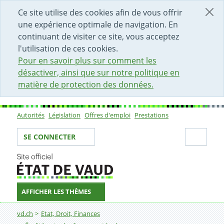
DÉBUT DU CONTENU DE LA PAGE
ACCÈS AU CHAMP DE RECHERCHE
PAGE D'ACCUEIL
FORMULAIRE DE CONTACT
Ce site utilise des cookies afin de vous offrir
une expérience optimale de navigation. En
continuant de visiter ce site, vous acceptez
l'utilisation de ces cookies.
Pour en savoir plus sur comment les
désactiver, ainsi que sur notre politique en
matière de protection des données.
Autorités
Législation
Offres d'emploi
Prestations
Sous-navigation
Votre identité
Secti
SE CONNECTER
AFFICHER LES THÈMES
Fil d'Ariane
Comprendre sa relation
vd.ch
Etat, Droit, Finances