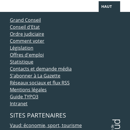
HAUT
ACCÈS DIRECT
Grand Conseil
Conseil d'Etat
Ordre judiciaire
Comment voter
Législation
Offres d'emploi
Statistique
Contacts et demande média
S'abonner à La Gazette
Réseaux sociaux et flux RSS
Mentions légales
Guide TYPO3
Intranet
SITES PARTENAIRES
Vaud: économie, sport, tourisme