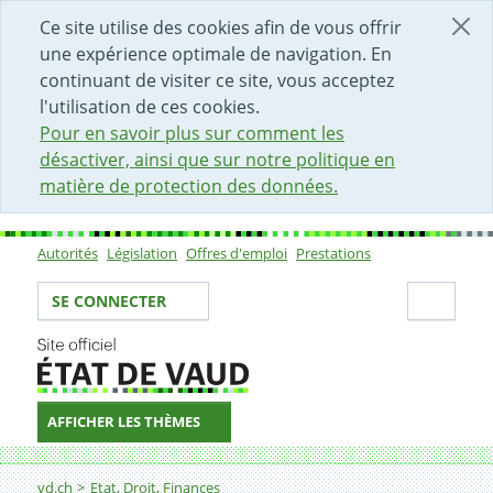
DÉBUT DU CONTENU DE LA PAGE
ACCÈS AU CHAMP DE RECHERCHE
PAGE D'ACCUEIL
FORMULAIRE DE CONTACT
Ce site utilise des cookies afin de vous offrir
une expérience optimale de navigation. En
continuant de visiter ce site, vous acceptez
l'utilisation de ces cookies.
Pour en savoir plus sur comment les
désactiver, ainsi que sur notre politique en
matière de protection des données.
Autorités
Législation
Offres d'emploi
Prestations
Sous-navigation
Votre identité
Secti
SE CONNECTER
AFFICHER LES THÈMES
Fil d'Ariane
Violence domestique
vd.ch
Etat, Droit, Finances