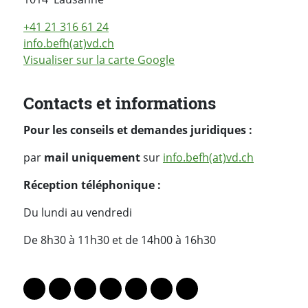
+41 21 316 61 24
info.befh(at)vd.ch
Visualiser sur la carte Google
Contacts et informations
Pour les conseils et demandes juridiques :
par
mail uniquement
sur
info.befh(at)vd.ch
Réception téléphonique :
Du lundi au vendredi
De 8h30 à 11h30 et de 14h00 à 16h30
PARTAGER LA PAGE
Lien vers le profil Mastodon
Lien vers le profil Bluesky
Lien vers le profil Instagram
Lien vers le profil Linkedin
Lien vers le profil Facebook
Lien vers le profil Twitter
Partager par WhatsAp