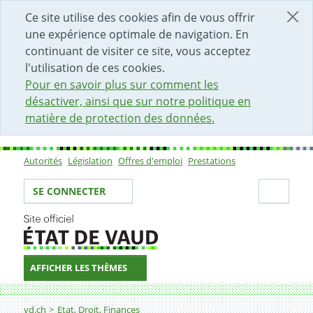
DÉBUT DU CONTENU DE LA PAGE
ACCÈS AU CHAMP DE RECHERCHE
PAGE D'ACCUEIL
FORMULAIRE DE CONTACT
Ce site utilise des cookies afin de vous offrir
une expérience optimale de navigation. En
continuant de visiter ce site, vous acceptez
l'utilisation de ces cookies.
Pour en savoir plus sur comment les
désactiver, ainsi que sur notre politique en
matière de protection des données.
Autorités
Législation
Offres d'emploi
Prestations
Sous-navigation
Votre identité
Secti
SE CONNECTER
AFFICHER LES THÈMES
Fil d'Ariane
Enceinte, pendant le temps d’essai
vd.ch
Etat, Droit, Finances