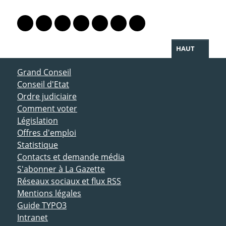
PARTAGER LA PAGE
Lien vers le profil Mastodon
Lien vers le profil Bluesky
Lien vers le profil Instagram
Lien vers le profil Linkedin
Lien vers le profil Facebook
Lien vers le profil Twitter
Partager par WhatsAp
HAUT
ACCÈS DIRECT
Grand Conseil
Conseil d'Etat
Ordre judiciaire
Comment voter
Législation
Offres d'emploi
Statistique
Contacts et demande média
S'abonner à La Gazette
Réseaux sociaux et flux RSS
Mentions légales
Guide TYPO3
Intranet