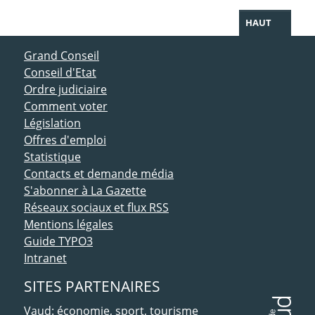
HAUT
ACCÈS DIRECT
Grand Conseil
Conseil d'Etat
Ordre judiciaire
Comment voter
Législation
Offres d'emploi
Statistique
Contacts et demande média
S'abonner à La Gazette
Réseaux sociaux et flux RSS
Mentions légales
Guide TYPO3
Intranet
SITES PARTENAIRES
Vaud: économie, sport, tourisme