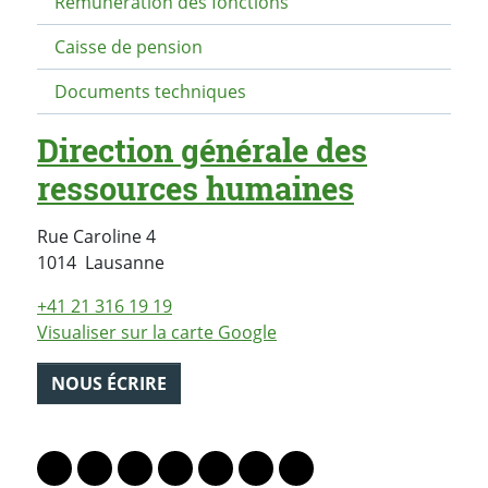
Rémunération des fonctions
Caisse de pension
Documents techniques
Direction générale des
ressources humaines
Rue Caroline 4
Suisse
1014
Lausanne
+41 21 316 19 19
Visualiser sur la carte Google
NOUS ÉCRIRE
PARTAGER LA PAGE
Lien vers le profil Mastodon
Lien vers le profil Bluesky
Lien vers le profil Instagram
Lien vers le profil Linkedin
Lien vers le profil Facebook
Lien vers le profil Twitter
Partager par WhatsAp