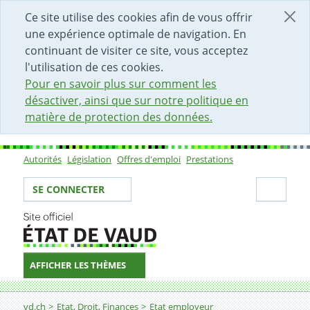
DÉBUT DU CONTENU DE LA PAGE
ACCÈS AU CHAMP DE RECHERCHE
PAGE D'ACCUEIL
FORMULAIRE DE CONTACT
Ce site utilise des cookies afin de vous offrir
une expérience optimale de navigation. En
continuant de visiter ce site, vous acceptez
l'utilisation de ces cookies.
Pour en savoir plus sur comment les
désactiver, ainsi que sur notre politique en
matière de protection des données.
Autorités
Législation
Offres d'emploi
Prestations
Sous-navigation
Votre identité
Secti
SE CONNECTER
AFFICHER LES THÈMES
Fil d'Ariane
vd.ch
Etat, Droit, Finances
Etat employeur