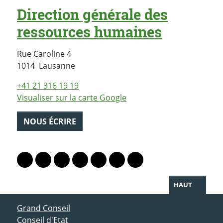
Direction générale des
ressources humaines
Rue Caroline 4
Suisse
1014
Lausanne
+41 21 316 19 19
Visualiser sur la carte Google
NOUS ÉCRIRE
PARTAGER LA PAGE
Lien vers le profil Mastodon
Lien vers le profil Bluesky
Lien vers le profil Instagram
Lien vers le profil Linkedin
Lien vers le profil Facebook
Lien vers le profil Twitter
Partager par WhatsAp
HAUT
ACCÈS DIRECT
Grand Conseil
Conseil d'Etat