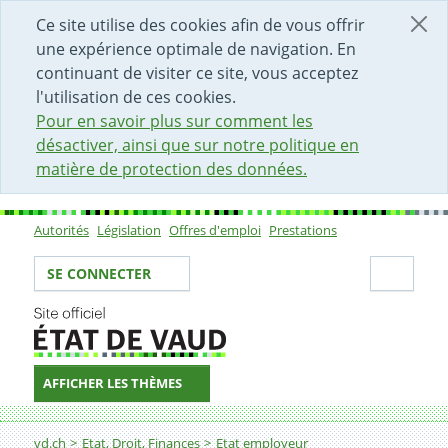
DÉBUT DU CONTENU DE LA PAGE
ACCÈS AU CHAMP DE RECHERCHE
PAGE D'ACCUEIL
FORMULAIRE DE CONTACT
Ce site utilise des cookies afin de vous offrir
une expérience optimale de navigation. En
continuant de visiter ce site, vous acceptez
l'utilisation de ces cookies.
Pour en savoir plus sur comment les
désactiver, ainsi que sur notre politique en
matière de protection des données.
Autorités
Législation
Offres d'emploi
Prestations
Sous-navigation
Votre identité
Secti
SE CONNECTER
AFFICHER LES THÈMES
Fil d'Ariane
Administrateur-trice de bases de données
vd.ch
Etat, Droit, Finances
Etat employeur