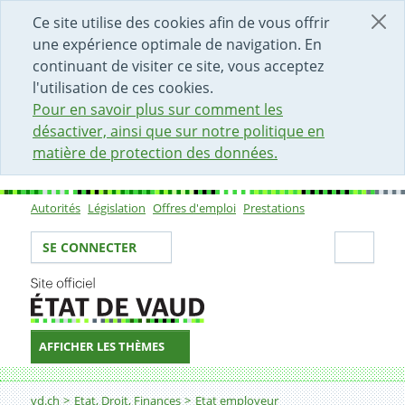
DÉBUT DU CONTENU DE LA PAGE
ACCÈS AU CHAMP DE RECHERCHE
PAGE D'ACCUEIL
FORMULAIRE DE CONTACT
Ce site utilise des cookies afin de vous offrir
une expérience optimale de navigation. En
continuant de visiter ce site, vous acceptez
l'utilisation de ces cookies.
Pour en savoir plus sur comment les
désactiver, ainsi que sur notre politique en
matière de protection des données.
Autorités
Législation
Offres d'emploi
Prestations
Sous-navigation
Votre identité
Secti
SE CONNECTER
AFFICHER LES THÈMES
Fil d'Ariane
Directeur-trice d’établissement d’enseignement obliga
vd.ch
Etat, Droit, Finances
Etat employeur