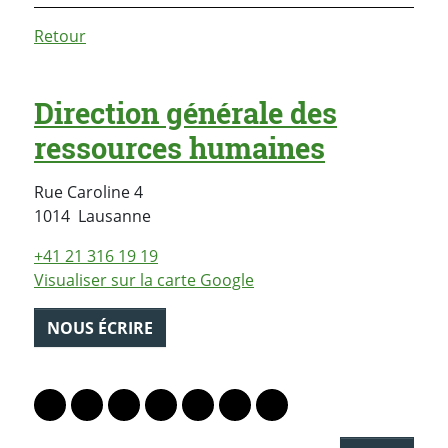
Retour
Direction générale des
ressources humaines
Rue Caroline 4
Suisse
1014
Lausanne
+41 21 316 19 19
Visualiser sur la carte Google
NOUS ÉCRIRE
PARTAGER LA PAGE
Lien vers le profil Mastodon
Lien vers le profil Bluesky
Lien vers le profil Instagram
Lien vers le profil Linkedin
Lien vers le profil Facebook
Lien vers le profil Twitter
Partager par WhatsAp